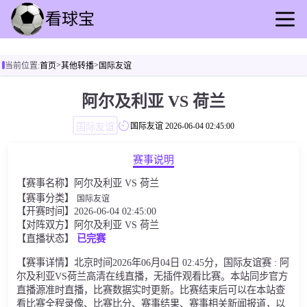
首页
>
>
当前位置:
首页
其他转播
国际友谊
足球直播
篮球直播
阿尔及利亚 VS 荷兰
足球回放
国际友谊
国际友谊
2026-06-04 02:45:00
篮球录播
足球动态
赛事说明
篮球资讯
【赛事名称】阿尔及利亚 VS 荷兰
其他转播
【赛事分类】
国际友谊
【开赛时间】2026-06-04 02:45:00
【对阵双方】阿尔及利亚 VS 荷兰
【直播状态】
已完赛
【赛事详情】北京时间2026年06月04日 02:45分，国际友谊赛 : 阿
尔及利亚VS荷兰高清在线直播，无插件观看比赛。本站同步官方
直播源准时直播，比赛数据实时更新。比赛结束后可以在本站查
看比赛全程录像、比赛比分、赛事结果、赛事相关新闻报道，以