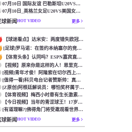
07月10日 国际友谊 巴勒斯坦U20VS巴林U20[免费在
0
07月10日_英格兰女足U20VS美国女足U20 国际友谊直
足球新闻
HOT VIDEO
更多
【球迷看点】达米安：两度错失欧冠是我在国米最大遗憾，不退役我
[足球]罗马诺：在签约本纳塞尔的竞争中，加拉法处于领先地位
【体育头条】认同吗？ESPN嘉宾直言：帕雷德斯的行为无法容忍
【视频】原来你是这样的人！恩里克以为奥古斯托在给自己拍照，但
[视频]青年才俊！阿隆索在切尔西上任后的第七堂训练课！
[值得一看]科贝电台记者赞斯帅：真正的绅士，拥抱德拉富恩特+
[Z原创]阿根廷解说员：哪怕奖杯属于西班牙，梅西早已唤醒阿根
【体育视频】梅西小时患有生长激素缺乏症，当时巴萨总监看了比赛
【今日视频】当年的青涩球王！17岁青涩梅西奶音：我们用节奏把
0
[有道理嘛?]佛得角门将受邀观看世界杯决赛，还遇到了传奇门将
篮球新闻
HOT VIDEO
更多