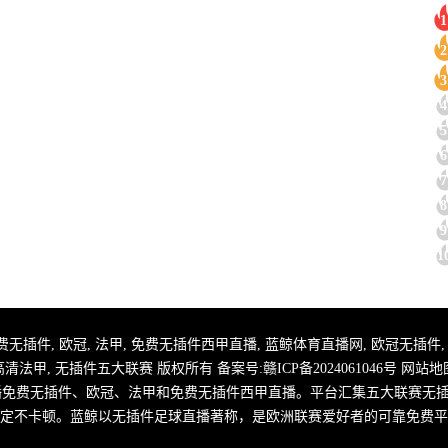
1
2
3
4
5
6
7
8
9
1
 足球直播免费无插件, 欧冠, 法甲, 免费无插件西甲直播, 蓝鲸体育直播网, 欧冠无插
高清法甲, 无插件五大联赛 版权所有 备案号:
赣ICP备2024061046号
网站地
播免费无插件、欧冠、法甲和免费无插件西甲直播。平台汇集五大联赛无
定不卡顿。蓝鲸以无插件足球直播著称，是欧洲联赛爱好者的可靠免费平