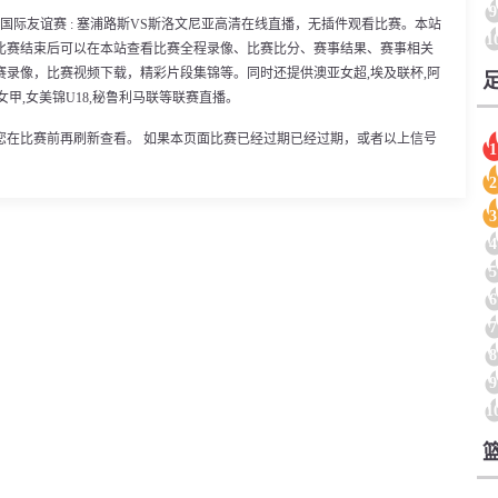
9
00分，国际友谊赛 : 塞浦路斯VS斯洛文尼亚高清在线直播，无插件观看比赛。本站
1
比赛结束后可以在本站查看比赛全程录像、比赛比分、赛事结果、赛事相关
录像，比赛视频下载，精彩片段集锦等。同时还提供澳亚女超,埃及联杯,阿
女甲,女美锦U18,秘鲁利马联等联赛直播。
您在比赛前再刷新查看。 如果本页面比赛已经过期已经过期，或者以上信号
1
2
3
4
5
6
7
8
9
1