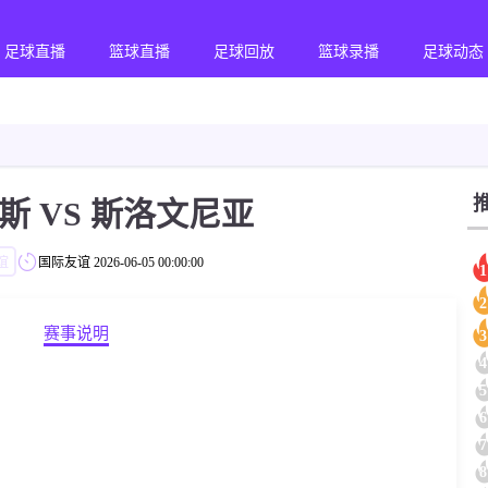
足球直播
篮球直播
足球回放
篮球录播
足球动态
斯 VS 斯洛文尼亚
谊
国际友谊
2026-06-05 00:00:00
1
2
赛事说明
3
4
5
6
7
8