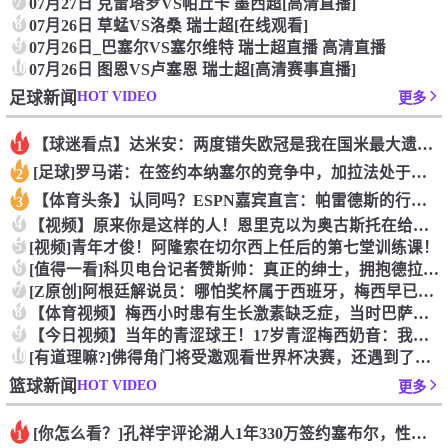
7
07月27日 克雷塔罗VS帕丘卡 墨西超[高清直播]
8
07月26日 草蜢VS洛桑 瑞士超[在线观看]
9
07月26日_巴塞尔VS塞尔维特 瑞士超直播 高清直播
10
07月26日 图恩VS卢塞恩 瑞士超[高清赛事直播]
HOT VIDEO
足球新闻
更多
【球迷看点】达米安：两度错失欧冠是我在国米最大遗憾，不退役我
1
[足球]罗马诺：在签约本纳塞尔的竞争中，加拉法处于领先地位
2
【体育头条】认同吗？ESPN嘉宾直言：帕雷德斯的行为无法容忍
3
4
【视频】原来你是这样的人！恩里克以为奥古斯托在给自己拍照，但
5
[视频]青年才俊！阿隆索在切尔西上任后的第七堂训练课！
6
[值得一看]科贝电台记者赞斯帅：真正的绅士，拥抱德拉富恩特+
7
[Z原创]阿根廷解说员：哪怕奖杯属于西班牙，梅西早已唤醒阿根
8
【体育视频】梅西小时患有生长激素缺乏症，当时巴萨总监看了比赛
9
【今日视频】当年的青涩球王！17岁青涩梅西奶音：我们用节奏把
10
[有道理嘛?]佛得角门将受邀观看世界杯决赛，还遇到了传奇门将
HOT VIDEO
篮球新闻
更多
[你怎么看？]孔祥宇评论湖人1年330万签约塞布尔，性价比极
1