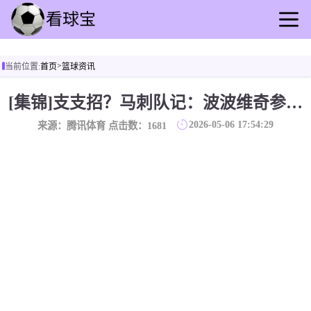
首页
>
当前位置:
首页
篮球资讯
足球直播
篮球直播
[集锦]支支招？马刺队记：波波维奇参加了球队录像分析课！
足球回放
2026-05-06 17:54:29
来源：腾讯体育 点击数：
1681
篮球录播
足球动态
篮球资讯
其他转播