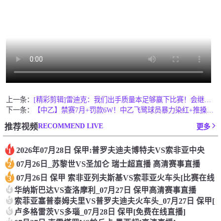
上一条：
[精彩剪辑]雷迪克：我们出手质量本足够赢下比赛！会继续鼓励肯
下一条：
【中乙】禁赛7月+罚款6W！中乙飞鹭球员暴力染红+推搡裁判+
RECOMMEND LIVE
推荐视频
更多
2026年07月28日 保甲:普罗夫迪夫博特夫VS索非亚中央
1
07月26日_苏黎世VS圣加仑 瑞士超直播 高清赛事直播
2
07月26日 保甲 索非亚列夫斯基VS索菲亚火车头[比赛在线
3
4
华纳斯巴达VS查洛摩利_07月27日 保甲高清赛事直播
5
索菲亚塞普泰姆夫里VS普罗夫迪夫火车头_07月27日 保甲[
6
卢多格雷茨VS多瑙_07月28日 保甲[免费在线直播]