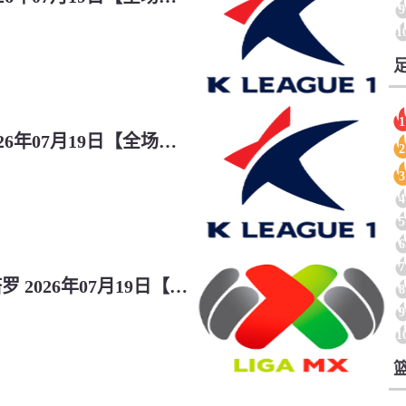
9
1
1
韩K联录像 光州FCVS安养FC 2026年07月19日【全场录像】
2
3
4
5
6
7
墨西超录像 墨西哥美洲VS克雷塔罗 2026年07月19日【全场录像】
8
9
1