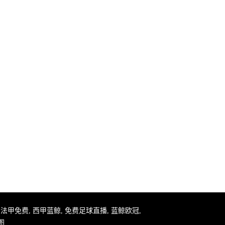
件, 法甲免费, 西甲蓝鲸, 免费足球直播, 蓝鲸欧冠,
图