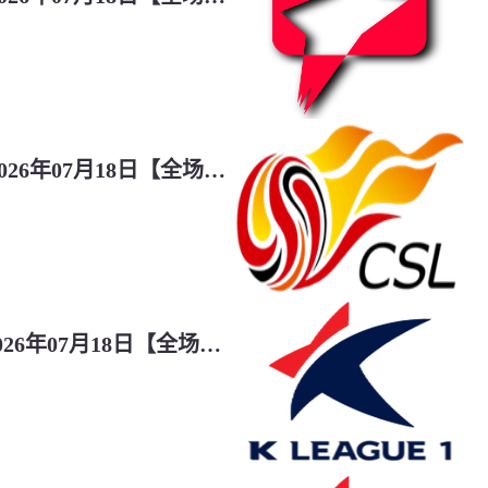
中超录像 浙江队VS重庆铜梁龙 2026年07月18日【全场录像】
韩K联录像 全北现代VS仁川联 2026年07月18日【全场录像】