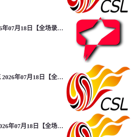
中甲录像 宁波队VS定南赣联 2026年07月18日【全场录像】
中超录像 天津津门虎VS上海申花 2026年07月18日【全场录像】
中超录像 山东泰山VS大连英博 2026年07月18日【全场录像】