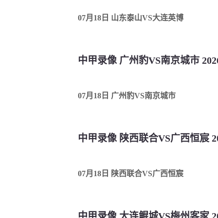
07月18日 山东泰山VS大连英博
07月18日 广州豹VS南京城市
07月18日 陕西联合VS广西恒宸