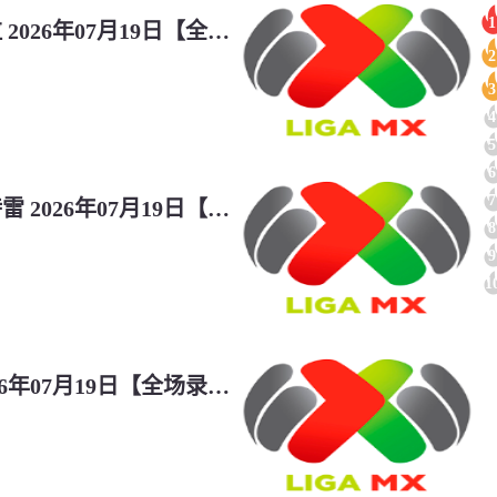
1
墨西超录像 托卢卡VS瓜达拉哈拉 2026年07月19日【全场录像】
2
3
4
5
6
7
墨西超录像 桑托斯拉古纳VS蒙特雷 2026年07月19日【全场录像】
8
9
1
墨西超录像 帕丘卡VS美洲狮 2026年07月19日【全场录像】