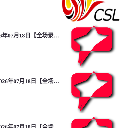
中甲录像 广州豹VS南京城市 2026年07月18日【全场录像】
中甲录像 陕西联合VS广西恒宸 2026年07月18日【全场录像】
中甲录像 大连鲲城VS梅州客家 2026年07月18日【全场录像】