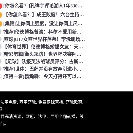
[你怎么看？]孔祥宇评论湖人1年330万签约塞布尔，性价比极
【你怎么看？】成王败寇！六台主持人：西班牙完全掌控比赛，阿根
[集锦]让你俩上强度，没让你俩上尺度……看懵了
[推荐]伦德博格曾谈：科尔不爱用新秀！但我很有机会上场，甚至
[篮球]U17女篮世界杯落幕！李沅珊场均20.3分荣膺得分王
【体育世界】伦德博格娇媚女友：天哪 这个奖杯可以直接放进我们
[精彩剪辑]街头采访！世界杯决赛阿根廷vs西班牙，英格兰球迷
【足球】队报英法战球员评分：古斯托、科纳特、特奥、杜埃、谢尔
[推荐]世体：巴萨并没有放弃引进小蜘蛛，希望在英国集训期间完
0
[值得一看]杨瀚森：今天打得还可以！听到现场的加油声了！感谢
件, 法甲免费, 西甲蓝鲸, 免费足球直播, 蓝鲸欧冠,
图
插件高清资源，欧冠、法甲、西甲全程转播，线
台。