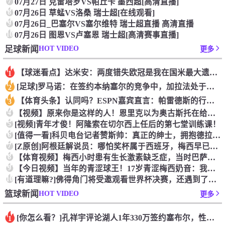
7
07月27日 克雷塔罗VS帕丘卡 墨西超[高清直播]
8
07月26日 草蜢VS洛桑 瑞士超[在线观看]
9
07月26日_巴塞尔VS塞尔维特 瑞士超直播 高清直播
10
07月26日 图恩VS卢塞恩 瑞士超[高清赛事直播]
HOT VIDEO
足球新闻
更多
【球迷看点】达米安：两度错失欧冠是我在国米最大遗憾，不退役我
1
[足球]罗马诺：在签约本纳塞尔的竞争中，加拉法处于领先地位
2
【体育头条】认同吗？ESPN嘉宾直言：帕雷德斯的行为无法容忍
3
4
【视频】原来你是这样的人！恩里克以为奥古斯托在给自己拍照，但
5
[视频]青年才俊！阿隆索在切尔西上任后的第七堂训练课！
6
[值得一看]科贝电台记者赞斯帅：真正的绅士，拥抱德拉富恩特+
7
[Z原创]阿根廷解说员：哪怕奖杯属于西班牙，梅西早已唤醒阿根
8
【体育视频】梅西小时患有生长激素缺乏症，当时巴萨总监看了比赛
9
【今日视频】当年的青涩球王！17岁青涩梅西奶音：我们用节奏把
10
[有道理嘛?]佛得角门将受邀观看世界杯决赛，还遇到了传奇门将
HOT VIDEO
篮球新闻
更多
[你怎么看？]孔祥宇评论湖人1年330万签约塞布尔，性价比极
1