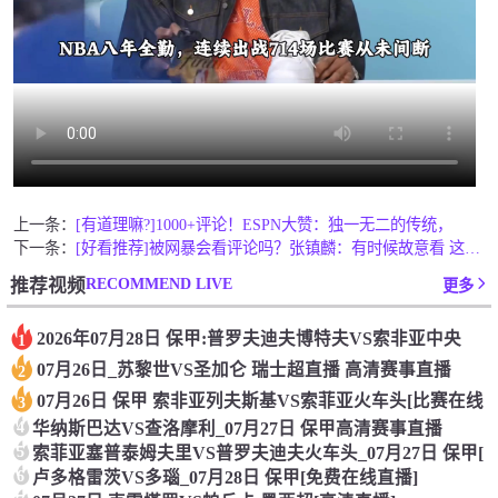
上一条：
[有道理嘛?]1000+评论！ESPN大赞：独一无二的传统，
下一条：
[好看推荐]被网暴会看评论吗？张镇麟：有时候故意看 这事让我
RECOMMEND LIVE
推荐视频
更多
2026年07月28日 保甲:普罗夫迪夫博特夫VS索非亚中央
1
07月26日_苏黎世VS圣加仑 瑞士超直播 高清赛事直播
2
07月26日 保甲 索非亚列夫斯基VS索菲亚火车头[比赛在线
3
4
华纳斯巴达VS查洛摩利_07月27日 保甲高清赛事直播
5
索菲亚塞普泰姆夫里VS普罗夫迪夫火车头_07月27日 保甲[
6
卢多格雷茨VS多瑙_07月28日 保甲[免费在线直播]