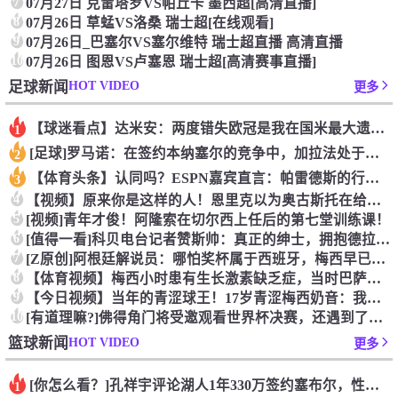
7
07月27日 克雷塔罗VS帕丘卡 墨西超[高清直播]
8
07月26日 草蜢VS洛桑 瑞士超[在线观看]
9
07月26日_巴塞尔VS塞尔维特 瑞士超直播 高清直播
10
07月26日 图恩VS卢塞恩 瑞士超[高清赛事直播]
HOT VIDEO
足球新闻
更多
【球迷看点】达米安：两度错失欧冠是我在国米最大遗憾，不退役我
1
[足球]罗马诺：在签约本纳塞尔的竞争中，加拉法处于领先地位
2
【体育头条】认同吗？ESPN嘉宾直言：帕雷德斯的行为无法容忍
3
4
【视频】原来你是这样的人！恩里克以为奥古斯托在给自己拍照，但
5
[视频]青年才俊！阿隆索在切尔西上任后的第七堂训练课！
6
[值得一看]科贝电台记者赞斯帅：真正的绅士，拥抱德拉富恩特+
7
[Z原创]阿根廷解说员：哪怕奖杯属于西班牙，梅西早已唤醒阿根
8
【体育视频】梅西小时患有生长激素缺乏症，当时巴萨总监看了比赛
9
【今日视频】当年的青涩球王！17岁青涩梅西奶音：我们用节奏把
10
[有道理嘛?]佛得角门将受邀观看世界杯决赛，还遇到了传奇门将
HOT VIDEO
篮球新闻
更多
[你怎么看？]孔祥宇评论湖人1年330万签约塞布尔，性价比极
1