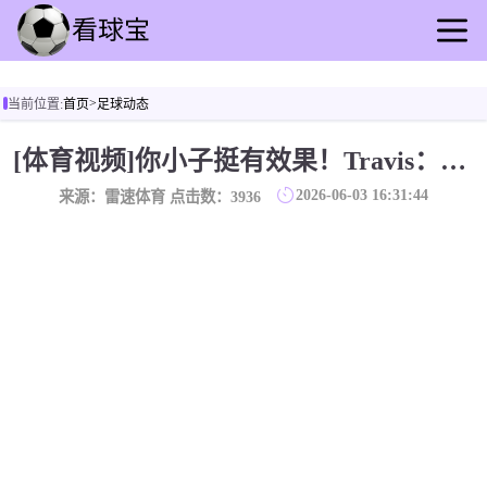
首页
>
当前位置:
首页
足球动态
足球直播
篮球直播
[体育视频]你小子挺有效果！Travis：虽然亨利在我旁边，依然支持巴黎！
足球回放
2026-06-03 16:31:44
来源：雷速体育 点击数：
3936
篮球录播
足球动态
篮球资讯
其他转播