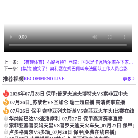
上一条：
【有趣体育】右路互换？西媒：国米是卡瓦哈尔潜在下家，邓弗里斯
下一条：
[集锦]他笑了！奥利塞在姆巴佩叫来法国队工作人员合影后笑得合
RECOMMEND LIVE
推荐视频
更多
2026年07月28日 保甲:普罗夫迪夫博特夫VS索非亚中央
1
07月26日_苏黎世VS圣加仑 瑞士超直播 高清赛事直播
2
07月26日 保甲 索非亚列夫斯基VS索菲亚火车头[比赛在线
3
4
华纳斯巴达VS查洛摩利_07月27日 保甲高清赛事直播
5
索菲亚塞普泰姆夫里VS普罗夫迪夫火车头_07月27日 保甲[
6
卢多格雷茨VS多瑙_07月28日 保甲[免费在线直播]