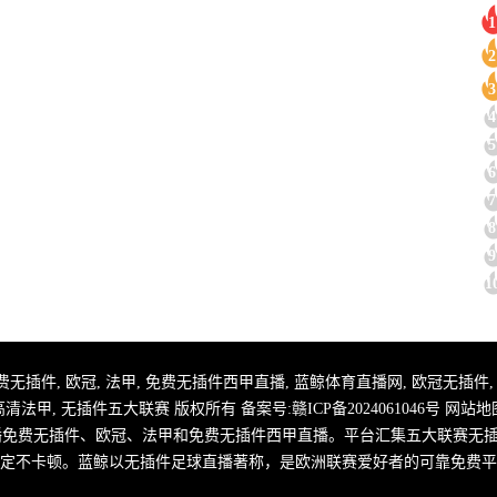
1
2
3
4
5
6
7
8
9
1
 足球直播免费无插件, 欧冠, 法甲, 免费无插件西甲直播, 蓝鲸体育直播网, 欧冠无插
高清法甲, 无插件五大联赛 版权所有 备案号:
赣ICP备2024061046号
网站地
播免费无插件、欧冠、法甲和免费无插件西甲直播。平台汇集五大联赛无
定不卡顿。蓝鲸以无插件足球直播著称，是欧洲联赛爱好者的可靠免费平