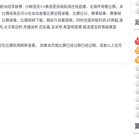
9
30分，欧洲冠军联赛 : 沙姆洛克VS弗洛里亚纳高清在线直播，无插件观看比赛。本
1
。比赛结束后可以在本站查看比赛全程录像、比赛比分、赛事结果、赛事相
比赛录像，比赛视频下载，精彩片段集锦等。同时还提供智利丙,印旁超,澳
,德丙,大洋青冠杯,布隆迪杯,厄后备,多米甲,希篮明星赛,格洛里亚杯等联赛直
1
您在比赛前再刷新查看。 如果本页面比赛已经过期已经过期，或者以上信号
2
3
4
5
6
7
8
9
1