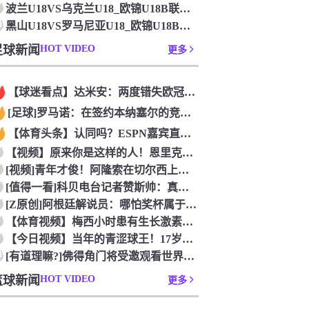
波兰U18VS乌克兰U18_欧锦U18B联赛_2026年07
0
黑山U18VS罗马尼亚U18_欧锦U18B联赛_2026年0
足球新闻
HOT VIDEO
更多
【球迷看点】达米安：两度错失欧冠是我在国米最大遗憾，不退役我
[足球]罗马诺：在签约本纳塞尔的竞争中，加拉法处于领先地位
【体育头条】认同吗？ESPN嘉宾直言：帕雷德斯的行为无法容忍
【视频】原来你是这样的人！恩里克以为奥古斯托在给自己拍照，但
[视频]青年才俊！阿隆索在切尔西上任后的第七堂训练课！
[值得一看]科贝电台记者赞斯帅：真正的绅士，拥抱德拉富恩特+
[Z原创]阿根廷解说员：哪怕奖杯属于西班牙，梅西早已唤醒阿根
【体育视频】梅西小时患有生长激素缺乏症，当时巴萨总监看了比赛
【今日视频】当年的青涩球王！17岁青涩梅西奶音：我们用节奏把
0
[有道理嘛?]佛得角门将受邀观看世界杯决赛，还遇到了传奇门将
篮球新闻
HOT VIDEO
更多