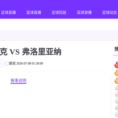
足球直播
篮球直播
足球回放
篮球录播
足球动态
克 VS 弗洛里亚纳
冠
欧冠
2026-07-08 01:30:00
1
2
赛事说明
3
4
5
6
7
8