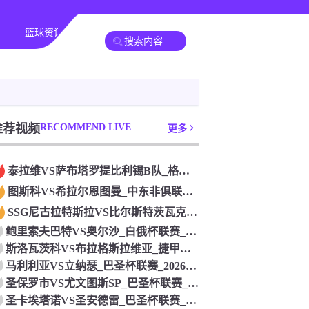
篮球资讯
其他转播
推荐视频
RECOMMEND LIVE
更多
泰拉维VS萨布塔罗提比利锡B队_格鲁杯联赛_2026年07月
图斯科VS希拉尔恩图曼_中东非俱联赛_2026年07月26日
SSG尼古拉特斯拉VS比尔斯特茨瓦克_德戊联赛_2026年0
鲍里索夫巴特VS奥尔沙_白俄杯联赛_2026年07月26日
斯洛瓦茨科VS布拉格斯拉维亚_捷甲联赛_2026年07月26
马利利亚VS立纳瑟_巴圣杯联赛_2026年07月26日
圣保罗市VS尤文图斯SP_巴圣杯联赛_2026年07月26日
圣卡埃塔诺VS圣安德雷_巴圣杯联赛_2026年07月26日