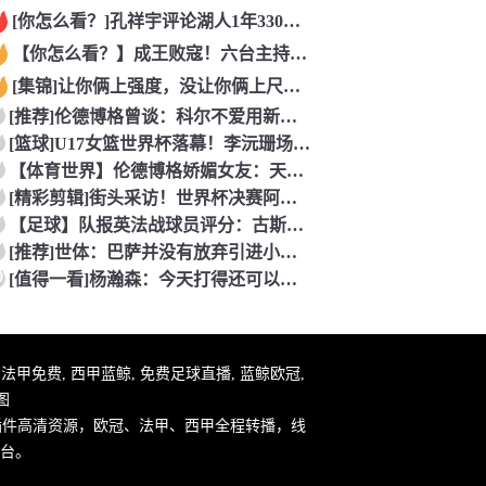
[你怎么看？]孔祥宇评论湖人1年330万签约塞布尔，性价比极
【你怎么看？】成王败寇！六台主持人：西班牙完全掌控比赛，阿根
[集锦]让你俩上强度，没让你俩上尺度……看懵了
[推荐]伦德博格曾谈：科尔不爱用新秀！但我很有机会上场，甚至
[篮球]U17女篮世界杯落幕！李沅珊场均20.3分荣膺得分王
【体育世界】伦德博格娇媚女友：天哪 这个奖杯可以直接放进我们
[精彩剪辑]街头采访！世界杯决赛阿根廷vs西班牙，英格兰球迷
【足球】队报英法战球员评分：古斯托、科纳特、特奥、杜埃、谢尔
[推荐]世体：巴萨并没有放弃引进小蜘蛛，希望在英国集训期间完
0
[值得一看]杨瀚森：今天打得还可以！听到现场的加油声了！感谢
件, 法甲免费, 西甲蓝鲸, 免费足球直播, 蓝鲸欧冠,
图
插件高清资源，欧冠、法甲、西甲全程转播，线
台。