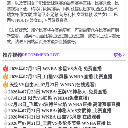
道，以及美国女子职业篮球联赛的最新赛事直播，比赛录像，比
赛视频下载，精彩片段集锦等。同时还提供巴罗联,西乙,阿塞杯,
瑞女杯,黎女联,缅甸甲,韩足总,匈牙利杯,女欧锦预,波兰女U22,巴
西WFPBU19,澳女Big V等联赛直播。
【友好提示】部分比赛将在赛前更新，可能需要您在比赛前再刷
新查看。 如果本页面比赛已经过期已经过期，或者以上信号都无
效，请进入网站首页查看最新直播信号。
RECOMMEND LIVE
推荐视频
更多
2026年07月23日 WNBA 水星VS火花 免费直播
1
2026年07月23日_山猫VS风暴 WNBA直播 比赛直播
2
天空VS自由人_07月23日 WNBA[在线观看]
3
4
2026年07月23日 WNBA:王牌VS神秘人_免费直播
5
07月23日 阳光VS狂热 WNBA[免费直播]
6
07月23日_飞翼VS波特兰火焰 WNBA直播 高清赛事直播
7
2026年07月21日 WNBA:神秘人VS女武神_比赛直播
8
2026年07月21日 WNBA 山猫VS风暴 在线观看
9
2026年07月21日_王牌VS多伦多节奏 WNBA直播 比