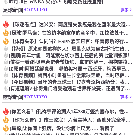
10
07月20日 WNBA 火花VS飞翼[免费在线直播]
HOT VIDEO
足球新闻
更多
【球迷看点】达米安：两度错失欧冠是我在国米最大遗憾，不退役我
1
[足球]罗马诺：在签约本纳塞尔的竞争中，加拉法处于领先地位
2
【体育头条】认同吗？ESPN嘉宾直言：帕雷德斯的行为无法容忍
3
4
【视频】原来你是这样的人！恩里克以为奥古斯托在给自己拍照，但
5
[视频]青年才俊！阿隆索在切尔西上任后的第七堂训练课！
6
[值得一看]科贝电台记者赞斯帅：真正的绅士，拥抱德拉富恩特+
7
[Z原创]阿根廷解说员：哪怕奖杯属于西班牙，梅西早已唤醒阿根
8
【体育视频】梅西小时患有生长激素缺乏症，当时巴萨总监看了比赛
9
【今日视频】当年的青涩球王！17岁青涩梅西奶音：我们用节奏把
10
[有道理嘛?]佛得角门将受邀观看世界杯决赛，还遇到了传奇门将
HOT VIDEO
篮球新闻
更多
[你怎么看？]孔祥宇评论湖人1年330万签约塞布尔，性价比极
1
【你怎么看？】成王败寇！六台主持人：西班牙完全掌控比赛，阿根
2
[集锦]让你俩上强度，没让你俩上尺度……看懵了
3