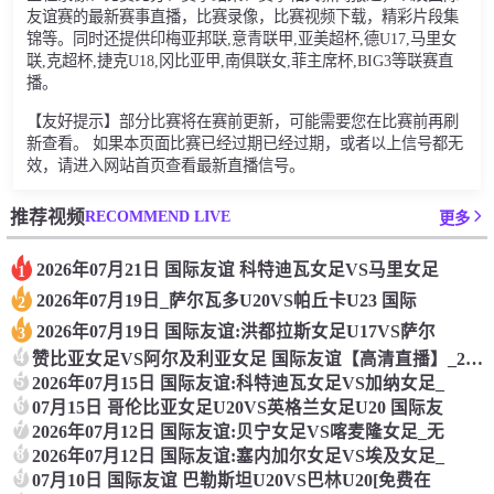
友谊赛的最新赛事直播，比赛录像，比赛视频下载，精彩片段集
锦等。同时还提供印梅亚邦联,意青联甲,亚美超杯,德U17,马里女
联,克超杯,捷克U18,冈比亚甲,南俱联女,菲主席杯,BIG3等联赛直
播。
【友好提示】部分比赛将在赛前更新，可能需要您在比赛前再刷
新查看。 如果本页面比赛已经过期已经过期，或者以上信号都无
效，请进入网站首页查看最新直播信号。
RECOMMEND LIVE
推荐视频
更多
2026年07月21日 国际友谊 科特迪瓦女足VS马里女足
1
2026年07月19日_萨尔瓦多U20VS帕丘卡U23 国际
2
2026年07月19日 国际友谊:洪都拉斯女足U17VS萨尔
3
4
赞比亚女足VS阿尔及利亚女足 国际友谊【高清直播】_2026
5
2026年07月15日 国际友谊:科特迪瓦女足VS加纳女足_
6
07月15日 哥伦比亚女足U20VS英格兰女足U20 国际友
7
2026年07月12日 国际友谊:贝宁女足VS喀麦隆女足_无
8
2026年07月12日 国际友谊:塞内加尔女足VS埃及女足_
9
07月10日 国际友谊 巴勒斯坦U20VS巴林U20[免费在