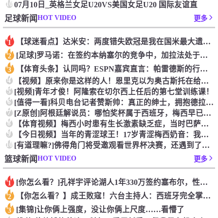
10
07月10日_英格兰女足U20VS美国女足U20 国际友谊直
HOT VIDEO
足球新闻
更多
【球迷看点】达米安：两度错失欧冠是我在国米最大遗憾，不退役我
1
[足球]罗马诺：在签约本纳塞尔的竞争中，加拉法处于领先地位
2
【体育头条】认同吗？ESPN嘉宾直言：帕雷德斯的行为无法容忍
3
4
【视频】原来你是这样的人！恩里克以为奥古斯托在给自己拍照，但
5
[视频]青年才俊！阿隆索在切尔西上任后的第七堂训练课！
6
[值得一看]科贝电台记者赞斯帅：真正的绅士，拥抱德拉富恩特+
7
[Z原创]阿根廷解说员：哪怕奖杯属于西班牙，梅西早已唤醒阿根
8
【体育视频】梅西小时患有生长激素缺乏症，当时巴萨总监看了比赛
9
【今日视频】当年的青涩球王！17岁青涩梅西奶音：我们用节奏把
10
[有道理嘛?]佛得角门将受邀观看世界杯决赛，还遇到了传奇门将
HOT VIDEO
篮球新闻
更多
[你怎么看？]孔祥宇评论湖人1年330万签约塞布尔，性价比极
1
【你怎么看？】成王败寇！六台主持人：西班牙完全掌控比赛，阿根
2
[集锦]让你俩上强度，没让你俩上尺度……看懵了
3