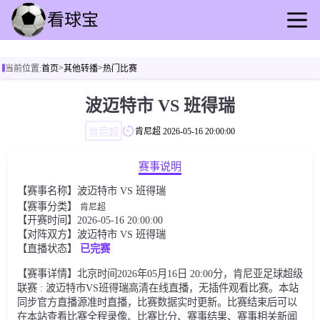
首页
>
>
当前位置:
首页
其他转播
热门比赛
足球直播
篮球直播
波迈特市 VS 班得瑞
足球回放
肯尼超
肯尼超
2026-05-16 20:00:00
篮球录播
足球动态
赛事说明
篮球资讯
【赛事名称】波迈特市 VS 班得瑞
其他转播
【赛事分类】
肯尼超
【开赛时间】2026-05-16 20:00:00
【对阵双方】波迈特市 VS 班得瑞
【直播状态】
已完赛
【赛事详情】北京时间2026年05月16日 20:00分，肯尼亚足球超级
联赛 : 波迈特市VS班得瑞高清在线直播，无插件观看比赛。本站
同步官方直播源准时直播，比赛数据实时更新。比赛结束后可以
在本站查看比赛全程录像、比赛比分、赛事结果、赛事相关新闻