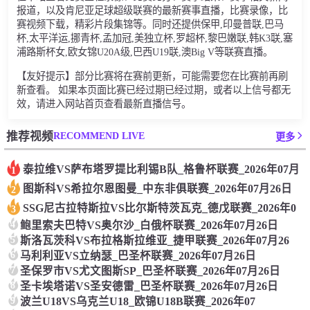
报道，以及肯尼亚足球超级联赛的最新赛事直播，比赛录像，比
赛视频下载，精彩片段集锦等。同时还提供保甲,印曼普联,巴马
杯,太平洋运,挪青杯,孟加冠,美独立杯,罗超杯,黎巴嫩联,韩K3联,塞
浦路斯杯女,欧女锦U20A级,巴西U19联,澳Big V等联赛直播。
【友好提示】部分比赛将在赛前更新，可能需要您在比赛前再刷
新查看。 如果本页面比赛已经过期已经过期，或者以上信号都无
效，请进入网站首页查看最新直播信号。
RECOMMEND LIVE
推荐视频
更多
泰拉维VS萨布塔罗提比利锡B队_格鲁杯联赛_2026年07月
1
图斯科VS希拉尔恩图曼_中东非俱联赛_2026年07月26日
2
SSG尼古拉特斯拉VS比尔斯特茨瓦克_德戊联赛_2026年0
3
4
鲍里索夫巴特VS奥尔沙_白俄杯联赛_2026年07月26日
5
斯洛瓦茨科VS布拉格斯拉维亚_捷甲联赛_2026年07月26
6
马利利亚VS立纳瑟_巴圣杯联赛_2026年07月26日
7
圣保罗市VS尤文图斯SP_巴圣杯联赛_2026年07月26日
8
圣卡埃塔诺VS圣安德雷_巴圣杯联赛_2026年07月26日
9
波兰U18VS乌克兰U18_欧锦U18B联赛_2026年07