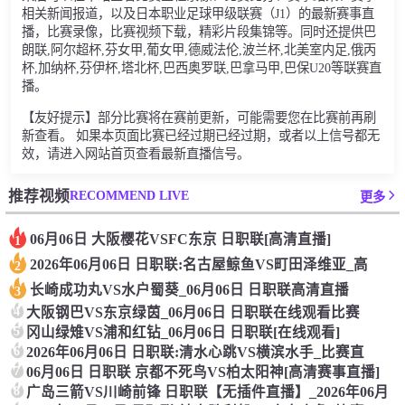
相关新闻报道，以及日本职业足球甲级联赛（J1）的最新赛事直
播，比赛录像，比赛视频下载，精彩片段集锦等。同时还提供巴
朗联,阿尔超杯,芬女甲,葡女甲,德威法伦,波兰杯,北美室内足,俄丙
杯,加纳杯,芬伊杯,塔北杯,巴西奥罗联,巴拿马甲,巴保U20等联赛直
播。
【友好提示】部分比赛将在赛前更新，可能需要您在比赛前再刷
新查看。 如果本页面比赛已经过期已经过期，或者以上信号都无
效，请进入网站首页查看最新直播信号。
RECOMMEND LIVE
推荐视频
更多
06月06日 大阪樱花VSFC东京 日职联[高清直播]
1
2026年06月06日 日职联:名古屋鲸鱼VS町田泽维亚_高
2
长崎成功丸VS水户蜀葵_06月06日 日职联高清直播
3
4
大阪钢巴VS东京绿茵_06月06日 日职联在线观看比赛
5
冈山绿雉VS浦和红钻_06月06日 日职联[在线观看]
6
2026年06月06日 日职联:清水心跳VS横滨水手_比赛直
7
06月06日 日职联 京都不死鸟VS柏太阳神[高清赛事直播]
8
广岛三箭VS川崎前锋 日职联【无插件直播】_2026年06月