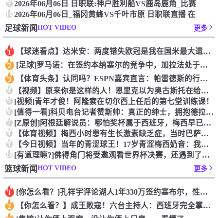
9
2026年06月06日 日职联:神户胜利船VS鹿岛鹿角_比赛
10
2026年06月06日_福冈黄蜂VS千叶市原 日职联直播 在
HOT VIDEO
足球新闻
更多
【球迷看点】达米安：两度错失欧冠是我在国米最大遗憾，不退役我
1
[足球]罗马诺：在签约本纳塞尔的竞争中，加拉法处于领先地位
2
【体育头条】认同吗？ESPN嘉宾直言：帕雷德斯的行为无法容忍
3
4
【视频】原来你是这样的人！恩里克以为奥古斯托在给自己拍照，但
5
[视频]青年才俊！阿隆索在切尔西上任后的第七堂训练课！
6
[值得一看]科贝电台记者赞斯帅：真正的绅士，拥抱德拉富恩特+
7
[Z原创]阿根廷解说员：哪怕奖杯属于西班牙，梅西早已唤醒阿根
8
【体育视频】梅西小时患有生长激素缺乏症，当时巴萨总监看了比赛
9
【今日视频】当年的青涩球王！17岁青涩梅西奶音：我们用节奏把
10
[有道理嘛?]佛得角门将受邀观看世界杯决赛，还遇到了传奇门将
HOT VIDEO
篮球新闻
更多
[你怎么看？]孔祥宇评论湖人1年330万签约塞布尔，性价比极
1
【你怎么看？】成王败寇！六台主持人：西班牙完全掌控比赛，阿根
2