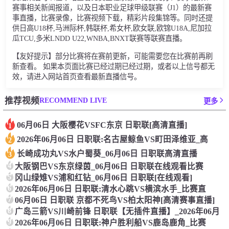
赛事相关新闻报道，以及日本职业足球甲级联赛（J1）的最新赛
事直播，比赛录像，比赛视频下载，精彩片段集锦等。同时还提
供日高U18杯,马洲际杯,韩联杯,希女杯,欧女联,欧锦U18A,尼加拉
瓜TCU,多米LNDD U22,WNBA,BNXT联赛等联赛直播。
【友好提示】部分比赛将在赛前更新，可能需要您在比赛前再刷
新查看。 如果本页面比赛已经过期已经过期，或者以上信号都无
效，请进入网站首页查看最新直播信号。
RECOMMEND LIVE
推荐视频
更多
06月06日 大阪樱花VSFC东京 日职联[高清直播]
1
2026年06月06日 日职联:名古屋鲸鱼VS町田泽维亚_高
2
长崎成功丸VS水户蜀葵_06月06日 日职联高清直播
3
4
大阪钢巴VS东京绿茵_06月06日 日职联在线观看比赛
5
冈山绿雉VS浦和红钻_06月06日 日职联[在线观看]
6
2026年06月06日 日职联:清水心跳VS横滨水手_比赛直
7
06月06日 日职联 京都不死鸟VS柏太阳神[高清赛事直播]
8
广岛三箭VS川崎前锋 日职联【无插件直播】_2026年06月
9
2026年06月06日 日职联:神户胜利船VS鹿岛鹿角_比赛