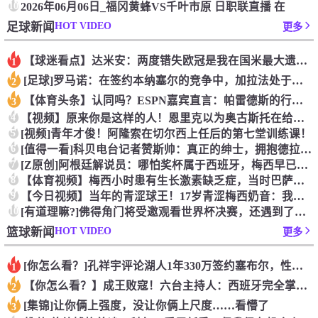
10
2026年06月06日_福冈黄蜂VS千叶市原 日职联直播 在
HOT VIDEO
足球新闻
更多
【球迷看点】达米安：两度错失欧冠是我在国米最大遗憾，不退役我
1
[足球]罗马诺：在签约本纳塞尔的竞争中，加拉法处于领先地位
2
【体育头条】认同吗？ESPN嘉宾直言：帕雷德斯的行为无法容忍
3
4
【视频】原来你是这样的人！恩里克以为奥古斯托在给自己拍照，但
5
[视频]青年才俊！阿隆索在切尔西上任后的第七堂训练课！
6
[值得一看]科贝电台记者赞斯帅：真正的绅士，拥抱德拉富恩特+
7
[Z原创]阿根廷解说员：哪怕奖杯属于西班牙，梅西早已唤醒阿根
8
【体育视频】梅西小时患有生长激素缺乏症，当时巴萨总监看了比赛
9
【今日视频】当年的青涩球王！17岁青涩梅西奶音：我们用节奏把
10
[有道理嘛?]佛得角门将受邀观看世界杯决赛，还遇到了传奇门将
HOT VIDEO
篮球新闻
更多
[你怎么看？]孔祥宇评论湖人1年330万签约塞布尔，性价比极
1
【你怎么看？】成王败寇！六台主持人：西班牙完全掌控比赛，阿根
2
[集锦]让你俩上强度，没让你俩上尺度……看懵了
3