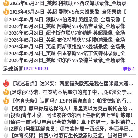
2026年05月24日_英超 利兹联VS西汉姆联录像_全场录
2
2026年05月24日_英超 曼联VS布莱顿录像_全场录像【
3
4
2026年05月24日_狼队VS伯恩利 英超录像_全场录像【
5
2026年05月24日_英超 阿森纳VS水晶宫录像_全场录像
6
2026年05月24日_纽卡斯尔联VS富勒姆 英超录像_全场
7
2026年05月24日_英超 布伦特福德VS利物浦录像_全场
8
2026年05月24日_英超 阿斯顿维拉VS曼城录像_全场录
9
2026年05月24日_英超 伯恩茅斯VS诺丁汉森林录像_全
10
2026年05月24日_英超 切尔西VS桑德兰录像_全场录像
HOT VIDEO
足球新闻
更多
【球迷看点】达米安：两度错失欧冠是我在国米最大遗憾，不退役我
1
[足球]罗马诺：在签约本纳塞尔的竞争中，加拉法处于领先地位
2
【体育头条】认同吗？ESPN嘉宾直言：帕雷德斯的行为无法容忍
3
4
【视频】原来你是这样的人！恩里克以为奥古斯托在给自己拍照，但
5
[视频]青年才俊！阿隆索在切尔西上任后的第七堂训练课！
6
[值得一看]科贝电台记者赞斯帅：真正的绅士，拥抱德拉富恩特+
7
[Z原创]阿根廷解说员：哪怕奖杯属于西班牙，梅西早已唤醒阿根
8
【体育视频】梅西小时患有生长激素缺乏症，当时巴萨总监看了比赛