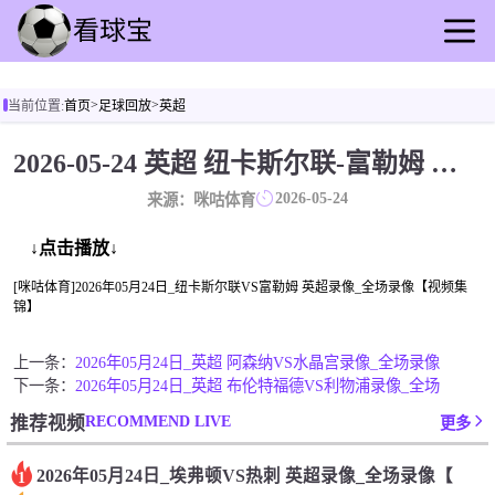
首页
>
>
当前位置:
首页
足球回放
英超
足球直播
篮球直播
2026-05-24 英超 纽卡斯尔联-富勒姆 录像[咪咕体育]
足球回放
2026-05-24
来源：咪咕体育
篮球录播
足球动态
↓点击播放↓
篮球资讯
[咪咕体育]2026年05月24日_纽卡斯尔联VS富勒姆 英超录像_全场录像【视频集
锦】
其他转播
上一条：
2026年05月24日_英超 阿森纳VS水晶宫录像_全场录像
下一条：
2026年05月24日_英超 布伦特福德VS利物浦录像_全场
RECOMMEND LIVE
推荐视频
更多
2026年05月24日_埃弗顿VS热刺 英超录像_全场录像【
1