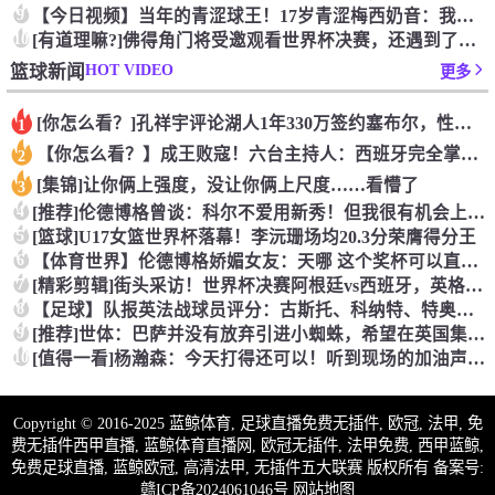
9
【今日视频】当年的青涩球王！17岁青涩梅西奶音：我们用节奏把
10
[有道理嘛?]佛得角门将受邀观看世界杯决赛，还遇到了传奇门将
HOT VIDEO
篮球新闻
更多
[你怎么看？]孔祥宇评论湖人1年330万签约塞布尔，性价比极
1
【你怎么看？】成王败寇！六台主持人：西班牙完全掌控比赛，阿根
2
[集锦]让你俩上强度，没让你俩上尺度……看懵了
3
4
[推荐]伦德博格曾谈：科尔不爱用新秀！但我很有机会上场，甚至
5
[篮球]U17女篮世界杯落幕！李沅珊场均20.3分荣膺得分王
6
【体育世界】伦德博格娇媚女友：天哪 这个奖杯可以直接放进我们
7
[精彩剪辑]街头采访！世界杯决赛阿根廷vs西班牙，英格兰球迷
8
【足球】队报英法战球员评分：古斯托、科纳特、特奥、杜埃、谢尔
9
[推荐]世体：巴萨并没有放弃引进小蜘蛛，希望在英国集训期间完
10
[值得一看]杨瀚森：今天打得还可以！听到现场的加油声了！感谢
Copyright © 2016-2025 蓝鲸体育, 足球直播免费无插件, 欧冠, 法甲, 免
费无插件西甲直播, 蓝鲸体育直播网, 欧冠无插件, 法甲免费, 西甲蓝鲸,
免费足球直播, 蓝鲸欧冠, 高清法甲, 无插件五大联赛 版权所有 备案号:
赣ICP备2024061046号
网站地图