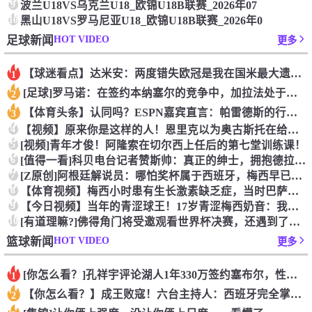
9
波兰U18VS乌克兰U18_欧锦U18B联赛_2026年07
10
黑山U18VS罗马尼亚U18_欧锦U18B联赛_2026年0
HOT VIDEO
足球新闻
更多
【球迷看点】达米安：两度错失欧冠是我在国米最大遗憾，不退役我
1
[足球]罗马诺：在签约本纳塞尔的竞争中，加拉法处于领先地位
2
【体育头条】认同吗？ESPN嘉宾直言：帕雷德斯的行为无法容忍
3
4
【视频】原来你是这样的人！恩里克以为奥古斯托在给自己拍照，但
5
[视频]青年才俊！阿隆索在切尔西上任后的第七堂训练课！
6
[值得一看]科贝电台记者赞斯帅：真正的绅士，拥抱德拉富恩特+
7
[Z原创]阿根廷解说员：哪怕奖杯属于西班牙，梅西早已唤醒阿根
8
【体育视频】梅西小时患有生长激素缺乏症，当时巴萨总监看了比赛
9
【今日视频】当年的青涩球王！17岁青涩梅西奶音：我们用节奏把
10
[有道理嘛?]佛得角门将受邀观看世界杯决赛，还遇到了传奇门将
HOT VIDEO
篮球新闻
更多
[你怎么看？]孔祥宇评论湖人1年330万签约塞布尔，性价比极
1
【你怎么看？】成王败寇！六台主持人：西班牙完全掌控比赛，阿根
2