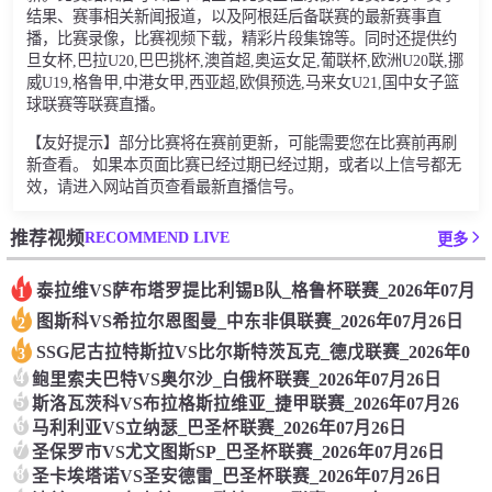
结果、赛事相关新闻报道，以及阿根廷后备联赛的最新赛事直
播，比赛录像，比赛视频下载，精彩片段集锦等。同时还提供约
旦女杯,巴拉U20,巴巴挑杯,澳首超,奥运女足,葡联杯,欧洲U20联,挪
威U19,格鲁甲,中港女甲,西亚超,欧俱预选,马来女U21,国中女子篮
球联赛等联赛直播。
【友好提示】部分比赛将在赛前更新，可能需要您在比赛前再刷
新查看。 如果本页面比赛已经过期已经过期，或者以上信号都无
效，请进入网站首页查看最新直播信号。
RECOMMEND LIVE
推荐视频
更多
泰拉维VS萨布塔罗提比利锡B队_格鲁杯联赛_2026年07月
1
图斯科VS希拉尔恩图曼_中东非俱联赛_2026年07月26日
2
SSG尼古拉特斯拉VS比尔斯特茨瓦克_德戊联赛_2026年0
3
4
鲍里索夫巴特VS奥尔沙_白俄杯联赛_2026年07月26日
5
斯洛瓦茨科VS布拉格斯拉维亚_捷甲联赛_2026年07月26
6
马利利亚VS立纳瑟_巴圣杯联赛_2026年07月26日
7
圣保罗市VS尤文图斯SP_巴圣杯联赛_2026年07月26日
8
圣卡埃塔诺VS圣安德雷_巴圣杯联赛_2026年07月26日