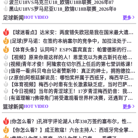
9
波兰U18VS乌克兰U18_欧锦U18B联赛_2026年07
10
黑山U18VS罗马尼亚U18_欧锦U18B联赛_2026年0
HOT VIDEO
足球新闻
更多
【球迷看点】达米安：两度错失欧冠是我在国米最大遗憾，不退役我
1
[足球]罗马诺：在签约本纳塞尔的竞争中，加拉法处于领先地位
2
【体育头条】认同吗？ESPN嘉宾直言：帕雷德斯的行为无法容忍
3
4
【视频】原来你是这样的人！恩里克以为奥古斯托在给自己拍照，但
5
[视频]青年才俊！阿隆索在切尔西上任后的第七堂训练课！
6
[值得一看]科贝电台记者赞斯帅：真正的绅士，拥抱德拉富恩特+
7
[Z原创]阿根廷解说员：哪怕奖杯属于西班牙，梅西早已唤醒阿根
8
【体育视频】梅西小时患有生长激素缺乏症，当时巴萨总监看了比赛
9
【今日视频】当年的青涩球王！17岁青涩梅西奶音：我们用节奏把
10
[有道理嘛?]佛得角门将受邀观看世界杯决赛，还遇到了传奇门将
HOT VIDEO
篮球新闻
更多
[你怎么看？]孔祥宇评论湖人1年330万签约塞布尔，性价比极
1
【你怎么看？】成王败寇！六台主持人：西班牙完全掌控比赛，阿根
2