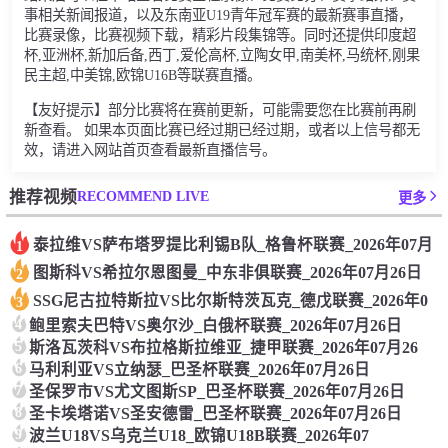
事相关新闻报道，以及东南亚U19青年冠军赛的最新赛事直播，
比赛录像，比赛视频下载，精彩片段集锦等。同时还提供印度超
杯,亚洲杯,新加后备,西丁,爱伦高杯,立陶女甲,南美杯,马统杯,刚果
民主超,中美锦,欧锦U16B等联赛直播。
【友好提示】部分比赛将在赛前更新，可能需要您在比赛前再刷
新查看。 如果本页面比赛已经过期已经过期，或者以上信号都无
效，请进入网站首页查看最新直播信号。
RECOMMEND LIVE
推荐视频
更多
泰拉维VS萨布塔罗提比利锡B队_格鲁杯联赛_2026年07月
1
图斯科VS希拉尔恩图曼_中东非俱联赛_2026年07月26日
2
SSG尼古拉特斯拉VS比尔斯特茨瓦克_德戊联赛_2026年0
3
4
鲍里索夫巴特VS奥尔沙_白俄杯联赛_2026年07月26日
5
斯洛瓦茨科VS布拉格斯拉维亚_捷甲联赛_2026年07月26
6
马利利亚VS立纳瑟_巴圣杯联赛_2026年07月26日
7
圣保罗市VS尤文图斯SP_巴圣杯联赛_2026年07月26日
8
圣卡埃塔诺VS圣安德雷_巴圣杯联赛_2026年07月26日
9
波兰U18VS乌克兰U18_欧锦U18B联赛_2026年07