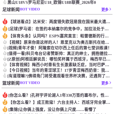
10
黑山U18VS罗马尼亚U18_欧锦U18B联赛_2026年0
HOT VIDEO
足球新闻
更多
【球迷看点】达米安：两度错失欧冠是我在国米最大遗憾，不退役我
1
[足球]罗马诺：在签约本纳塞尔的竞争中，加拉法处于领先地位
2
【体育头条】认同吗？ESPN嘉宾直言：帕雷德斯的行为无法容忍
3
4
【视频】原来你是这样的人！恩里克以为奥古斯托在给自己拍照，但
5
[视频]青年才俊！阿隆索在切尔西上任后的第七堂训练课！
6
[值得一看]科贝电台记者赞斯帅：真正的绅士，拥抱德拉富恩特+
7
[Z原创]阿根廷解说员：哪怕奖杯属于西班牙，梅西早已唤醒阿根
8
【体育视频】梅西小时患有生长激素缺乏症，当时巴萨总监看了比赛
9
【今日视频】当年的青涩球王！17岁青涩梅西奶音：我们用节奏把
10
[有道理嘛?]佛得角门将受邀观看世界杯决赛，还遇到了传奇门将
HOT VIDEO
篮球新闻
更多
[你怎么看？]孔祥宇评论湖人1年330万签约塞布尔，性价比极
1
【你怎么看？】成王败寇！六台主持人：西班牙完全掌控比赛，阿根
2
[集锦]让你俩上强度，没让你俩上尺度……看懵了
3