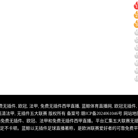
1
2
3
4
5
6
7
8
9
1
 足球直播免费无插件, 欧冠, 法甲, 免费无插件西甲直播, 蓝鲸体育直播网, 欧冠无插
高清法甲, 无插件五大联赛 版权所有 备案号:
赣ICP备2024061046号
网站地
播免费无插件、欧冠、法甲和免费无插件西甲直播。平台汇集五大联赛无
定不卡顿。蓝鲸以无插件足球直播著称，是欧洲联赛爱好者的可靠免费平