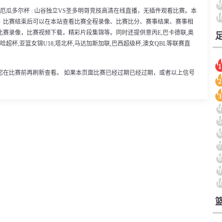
9
00分，厄瓜多尔杯 : 山谷独立VS圣多明哥竞技高清在线直播，无插件观看比赛。本
1
。比赛结束后可以在本站查看比赛全程录像、比赛比分、赛事结果、赛事相
赛录像，比赛视频下载，精彩片段集锦等。同时还提供意丙E,巴卡德联,奥
,哈超杯,亚篮女锦U18,塔北杯,马达加斯加联,巴西超级杯,澳女QBL等联赛直
1
您在比赛前再刷新查看。 如果本页面比赛已经过期已经过期，或者以上信号
2
3
4
5
6
7
8
9
1