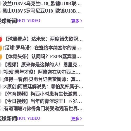
波兰U18VS乌克兰U18_欧锦U18B联赛_2026年07
0
黑山U18VS罗马尼亚U18_欧锦U18B联赛_2026年0
足球新闻
HOT VIDEO
更多
【球迷看点】达米安：两度错失欧冠是我在国米最大遗憾，不退役我
[足球]罗马诺：在签约本纳塞尔的竞争中，加拉法处于领先地位
【体育头条】认同吗？ESPN嘉宾直言：帕雷德斯的行为无法容忍
【视频】原来你是这样的人！恩里克以为奥古斯托在给自己拍照，但
[视频]青年才俊！阿隆索在切尔西上任后的第七堂训练课！
[值得一看]科贝电台记者赞斯帅：真正的绅士，拥抱德拉富恩特+
[Z原创]阿根廷解说员：哪怕奖杯属于西班牙，梅西早已唤醒阿根
【体育视频】梅西小时患有生长激素缺乏症，当时巴萨总监看了比赛
【今日视频】当年的青涩球王！17岁青涩梅西奶音：我们用节奏把
0
[有道理嘛?]佛得角门将受邀观看世界杯决赛，还遇到了传奇门将
篮球新闻
HOT VIDEO
更多