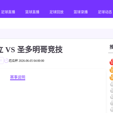
足球直播
篮球直播
足球回放
篮球录播
足球动态
 VS 圣多明哥竞技
杯
厄瓜杯
2026-06-05 04:00:00
1
2
赛事说明
3
4
5
6
7
8