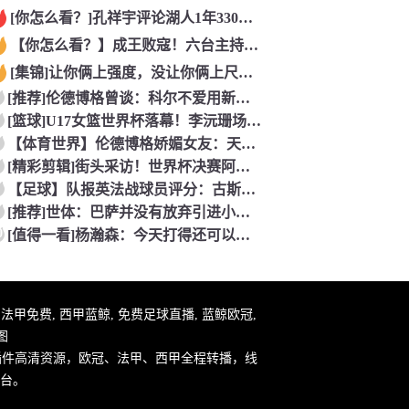
[你怎么看？]孔祥宇评论湖人1年330万签约塞布尔，性价比极
【你怎么看？】成王败寇！六台主持人：西班牙完全掌控比赛，阿根
[集锦]让你俩上强度，没让你俩上尺度……看懵了
[推荐]伦德博格曾谈：科尔不爱用新秀！但我很有机会上场，甚至
[篮球]U17女篮世界杯落幕！李沅珊场均20.3分荣膺得分王
【体育世界】伦德博格娇媚女友：天哪 这个奖杯可以直接放进我们
[精彩剪辑]街头采访！世界杯决赛阿根廷vs西班牙，英格兰球迷
【足球】队报英法战球员评分：古斯托、科纳特、特奥、杜埃、谢尔
[推荐]世体：巴萨并没有放弃引进小蜘蛛，希望在英国集训期间完
0
[值得一看]杨瀚森：今天打得还可以！听到现场的加油声了！感谢
件, 法甲免费, 西甲蓝鲸, 免费足球直播, 蓝鲸欧冠,
图
插件高清资源，欧冠、法甲、西甲全程转播，线
台。