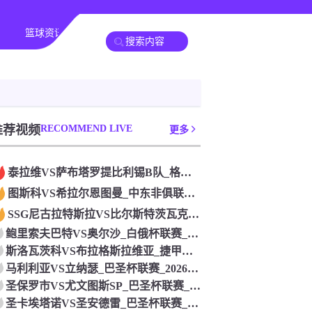
篮球资讯
其他转播
推荐视频
RECOMMEND LIVE
更多
泰拉维VS萨布塔罗提比利锡B队_格鲁杯联赛_2026年07月
图斯科VS希拉尔恩图曼_中东非俱联赛_2026年07月26日
SSG尼古拉特斯拉VS比尔斯特茨瓦克_德戊联赛_2026年0
鲍里索夫巴特VS奥尔沙_白俄杯联赛_2026年07月26日
斯洛瓦茨科VS布拉格斯拉维亚_捷甲联赛_2026年07月26
马利利亚VS立纳瑟_巴圣杯联赛_2026年07月26日
圣保罗市VS尤文图斯SP_巴圣杯联赛_2026年07月26日
圣卡埃塔诺VS圣安德雷_巴圣杯联赛_2026年07月26日