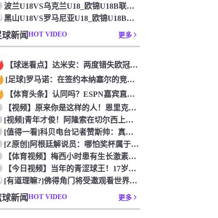
波兰U18VS乌克兰U18_欧锦U18B联赛_2026年07
0
黑山U18VS罗马尼亚U18_欧锦U18B联赛_2026年0
足球新闻
HOT VIDEO
更多
【球迷看点】达米安：两度错失欧冠是我在国米最大遗憾，不退役我
[足球]罗马诺：在签约本纳塞尔的竞争中，加拉法处于领先地位
【体育头条】认同吗？ESPN嘉宾直言：帕雷德斯的行为无法容忍
【视频】原来你是这样的人！恩里克以为奥古斯托在给自己拍照，但
[视频]青年才俊！阿隆索在切尔西上任后的第七堂训练课！
[值得一看]科贝电台记者赞斯帅：真正的绅士，拥抱德拉富恩特+
[Z原创]阿根廷解说员：哪怕奖杯属于西班牙，梅西早已唤醒阿根
【体育视频】梅西小时患有生长激素缺乏症，当时巴萨总监看了比赛
【今日视频】当年的青涩球王！17岁青涩梅西奶音：我们用节奏把
0
[有道理嘛?]佛得角门将受邀观看世界杯决赛，还遇到了传奇门将
篮球新闻
HOT VIDEO
更多