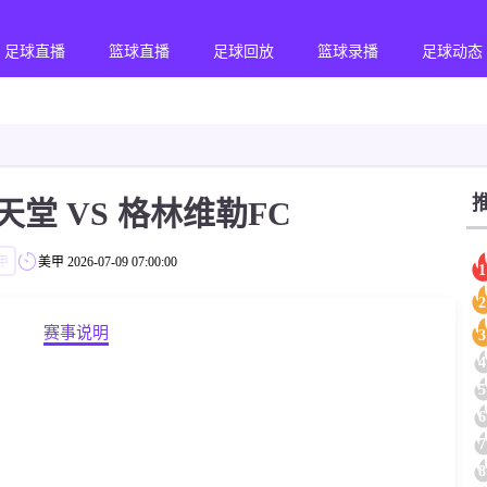
足球直播
篮球直播
足球回放
篮球录播
足球动态
堂 VS 格林维勒FC
甲
美甲
2026-07-09 07:00:00
1
2
赛事说明
3
4
5
6
7
8