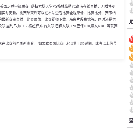
9
00分，美国足球甲级联赛 : 萨拉索塔天堂VS格林维勒FC高清在线直播，无插件观
1
据实时更新。比赛结束后可以在本站查看比赛全程录像、比赛比分、赛事结
的最新赛事直播，比赛录像，比赛视频下载，精彩片段集锦等。同时还提供
联,里约乙,法U17,格超杯,中台女联,巴保女联U20,巴保U20,澳女NBL1等联赛
1
您在比赛前再刷新查看。 如果本页面比赛已经过期已经过期，或者以上信号
2
3
4
5
6
7
8
9
1