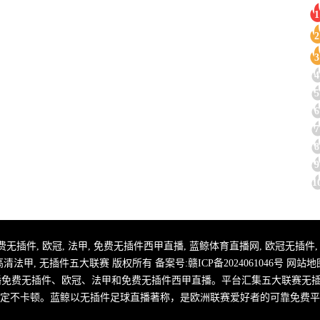
1
2
3
4
5
6
7
8
9
1
 足球直播免费无插件, 欧冠, 法甲, 免费无插件西甲直播, 蓝鲸体育直播网, 欧冠无插
高清法甲, 无插件五大联赛 版权所有 备案号:
赣ICP备2024061046号
网站地
播免费无插件、欧冠、法甲和免费无插件西甲直播。平台汇集五大联赛无
定不卡顿。蓝鲸以无插件足球直播著称，是欧洲联赛爱好者的可靠免费平