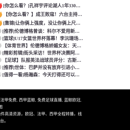
[你怎么看？]孔祥宇评论湖人1年330万签约塞布尔，性价比极
【你怎么看？】成王败寇！六台主持人：西班牙完全掌控比赛，阿根
[集锦]让你俩上强度，没让你俩上尺度……看懵了
[推荐]伦德博格曾谈：科尔不爱用新秀！但我很有机会上场，甚至
[篮球]U17女篮世界杯落幕！李沅珊场均20.3分荣膺得分王
【体育世界】伦德博格娇媚女友：天哪 这个奖杯可以直接放进我们
[精彩剪辑]街头采访！世界杯决赛阿根廷vs西班牙，英格兰球迷
【足球】队报英法战球员评分：古斯托、科纳特、特奥、杜埃、谢尔
[推荐]世体：巴萨并没有放弃引进小蜘蛛，希望在英国集训期间完
0
[值得一看]杨瀚森：今天打得还可以！听到现场的加油声了！感谢
件, 法甲免费, 西甲蓝鲸, 免费足球直播, 蓝鲸欧冠,
图
插件高清资源，欧冠、法甲、西甲全程转播，线
台。