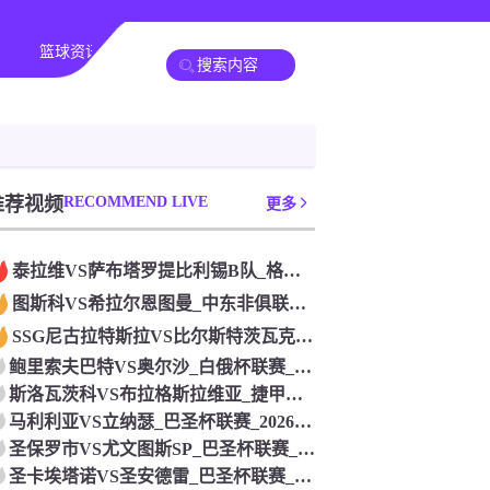
篮球资讯
其他转播
推荐视频
RECOMMEND LIVE
更多
泰拉维VS萨布塔罗提比利锡B队_格鲁杯联赛_2026年07月
图斯科VS希拉尔恩图曼_中东非俱联赛_2026年07月26日
SSG尼古拉特斯拉VS比尔斯特茨瓦克_德戊联赛_2026年0
鲍里索夫巴特VS奥尔沙_白俄杯联赛_2026年07月26日
斯洛瓦茨科VS布拉格斯拉维亚_捷甲联赛_2026年07月26
马利利亚VS立纳瑟_巴圣杯联赛_2026年07月26日
圣保罗市VS尤文图斯SP_巴圣杯联赛_2026年07月26日
圣卡埃塔诺VS圣安德雷_巴圣杯联赛_2026年07月26日