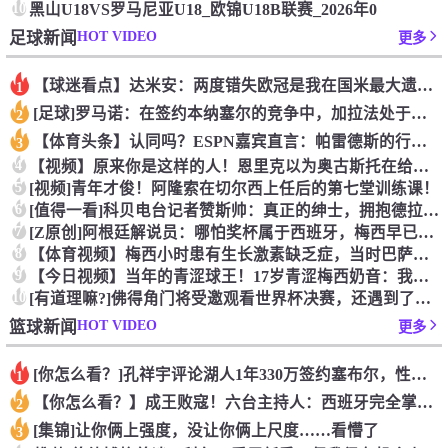
10
黑山U18VS罗马尼亚U18_欧锦U18B联赛_2026年0
HOT VIDEO
足球新闻
更多
【球迷看点】达米安：两度错失欧冠是我在国米最大遗憾，不退役我
1
[足球]罗马诺：在签约本纳塞尔的竞争中，加拉法处于领先地位
2
【体育头条】认同吗？ESPN嘉宾直言：帕雷德斯的行为无法容忍
3
4
【视频】原来你是这样的人！恩里克以为奥古斯托在给自己拍照，但
5
[视频]青年才俊！阿隆索在切尔西上任后的第七堂训练课！
6
[值得一看]科贝电台记者赞斯帅：真正的绅士，拥抱德拉富恩特+
7
[Z原创]阿根廷解说员：哪怕奖杯属于西班牙，梅西早已唤醒阿根
8
【体育视频】梅西小时患有生长激素缺乏症，当时巴萨总监看了比赛
9
【今日视频】当年的青涩球王！17岁青涩梅西奶音：我们用节奏把
10
[有道理嘛?]佛得角门将受邀观看世界杯决赛，还遇到了传奇门将
HOT VIDEO
篮球新闻
更多
[你怎么看？]孔祥宇评论湖人1年330万签约塞布尔，性价比极
1
【你怎么看？】成王败寇！六台主持人：西班牙完全掌控比赛，阿根
2
[集锦]让你俩上强度，没让你俩上尺度……看懵了
3