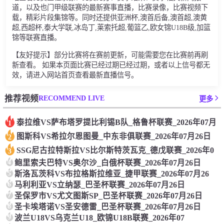
道，以及也门甲级联赛的最新赛事直播，比赛录像，比赛视频下
载，精彩片段集锦等。同时还提供亚洲杯,澳首后备,澳首超,澳黄
超,西超杯,泰大学联,冰岛丁,莱索托超,葡篮乙,欧女锦U18B级,加篮
锦等联赛直播。
【友好提示】部分比赛将在赛前更新，可能需要您在比赛前再刷
新查看。 如果本页面比赛已经过期已经过期，或者以上信号都无
效，请进入网站首页查看最新直播信号。
RECOMMEND LIVE
推荐视频
更多
泰拉维VS萨布塔罗提比利锡B队_格鲁杯联赛_2026年07月
1
图斯科VS希拉尔恩图曼_中东非俱联赛_2026年07月26日
2
SSG尼古拉特斯拉VS比尔斯特茨瓦克_德戊联赛_2026年0
3
4
鲍里索夫巴特VS奥尔沙_白俄杯联赛_2026年07月26日
5
斯洛瓦茨科VS布拉格斯拉维亚_捷甲联赛_2026年07月26
6
马利利亚VS立纳瑟_巴圣杯联赛_2026年07月26日
7
圣保罗市VS尤文图斯SP_巴圣杯联赛_2026年07月26日
8
圣卡埃塔诺VS圣安德雷_巴圣杯联赛_2026年07月26日
9
波兰U18VS乌克兰U18_欧锦U18B联赛_2026年07