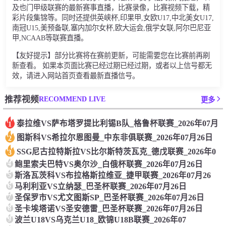
及也门甲级联赛的最新赛事直播，比赛录像，比赛视频下载，精
彩片段集锦等。同时还提供英峡杯,印果甲,女欧U17,中北美女U17,
南冠U15,美预备联,塞内加尔女杯,欧大运会,俄学女联,阿尔巴尼亚
甲,NCAAB等联赛直播。
【友好提示】部分比赛将在赛前更新，可能需要您在比赛前再刷
新查看。 如果本页面比赛已经过期已经过期，或者以上信号都无
效，请进入网站首页查看最新直播信号。
RECOMMEND LIVE
推荐视频
更多
泰拉维VS萨布塔罗提比利锡B队_格鲁杯联赛_2026年07月
1
图斯科VS希拉尔恩图曼_中东非俱联赛_2026年07月26日
2
SSG尼古拉特斯拉VS比尔斯特茨瓦克_德戊联赛_2026年0
3
4
鲍里索夫巴特VS奥尔沙_白俄杯联赛_2026年07月26日
5
斯洛瓦茨科VS布拉格斯拉维亚_捷甲联赛_2026年07月26
6
马利利亚VS立纳瑟_巴圣杯联赛_2026年07月26日
7
圣保罗市VS尤文图斯SP_巴圣杯联赛_2026年07月26日
8
圣卡埃塔诺VS圣安德雷_巴圣杯联赛_2026年07月26日
9
波兰U18VS乌克兰U18_欧锦U18B联赛_2026年07