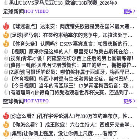
10
黑山U18VS罗马尼亚U18_欧锦U18B联赛_2026年0
HOT VIDEO
足球新闻
更多
【球迷看点】达米安：两度错失欧冠是我在国米最大遗憾，不退役我
1
[足球]罗马诺：在签约本纳塞尔的竞争中，加拉法处于领先地位
2
【体育头条】认同吗？ESPN嘉宾直言：帕雷德斯的行为无法容忍
3
4
【视频】原来你是这样的人！恩里克以为奥古斯托在给自己拍照，但
5
[视频]青年才俊！阿隆索在切尔西上任后的第七堂训练课！
6
[值得一看]科贝电台记者赞斯帅：真正的绅士，拥抱德拉富恩特+
7
[Z原创]阿根廷解说员：哪怕奖杯属于西班牙，梅西早已唤醒阿根
8
【体育视频】梅西小时患有生长激素缺乏症，当时巴萨总监看了比赛
9
【今日视频】当年的青涩球王！17岁青涩梅西奶音：我们用节奏把
10
[有道理嘛?]佛得角门将受邀观看世界杯决赛，还遇到了传奇门将
HOT VIDEO
篮球新闻
更多
[你怎么看？]孔祥宇评论湖人1年330万签约塞布尔，性价比极
1
【你怎么看？】成王败寇！六台主持人：西班牙完全掌控比赛，阿根
2
[集锦]让你俩上强度，没让你俩上尺度……看懵了
3