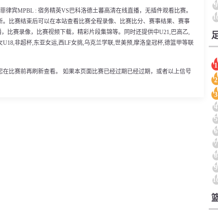
9
0分，菲律宾MPBL : 宿务精英VS巴科洛德土蕃高清在线直播，无插件观看比赛。
1
新。比赛结束后可以在本站查看比赛全程录像、比赛比分、赛事结果、赛事
，比赛录像，比赛视频下载，精彩片段集锦等。同时还提供中U21,巴高乙,
女U18,非超杯,东亚女运,西LF女挑,乌克兰学联,世美预,摩洛皇冠杯,德篮甲等联
1
您在比赛前再刷新查看。 如果本页面比赛已经过期已经过期，或者以上信号
2
3
4
5
6
7
8
9
1