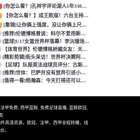
[你怎么看？]孔祥宇评论湖人1年330万签约塞布尔，性价比极
【你怎么看？】成王败寇！六台主持人：西班牙完全掌控比赛，阿根
[集锦]让你俩上强度，没让你俩上尺度……看懵了
[推荐]伦德博格曾谈：科尔不爱用新秀！但我很有机会上场，甚至
[篮球]U17女篮世界杯落幕！李沅珊场均20.3分荣膺得分王
【体育世界】伦德博格娇媚女友：天哪 这个奖杯可以直接放进我们
[精彩剪辑]街头采访！世界杯决赛阿根廷vs西班牙，英格兰球迷
【足球】队报英法战球员评分：古斯托、科纳特、特奥、杜埃、谢尔
[推荐]世体：巴萨并没有放弃引进小蜘蛛，希望在英国集训期间完
0
[值得一看]杨瀚森：今天打得还可以！听到现场的加油声了！感谢
件, 法甲免费, 西甲蓝鲸, 免费足球直播, 蓝鲸欧冠,
图
插件高清资源，欧冠、法甲、西甲全程转播，线
台。