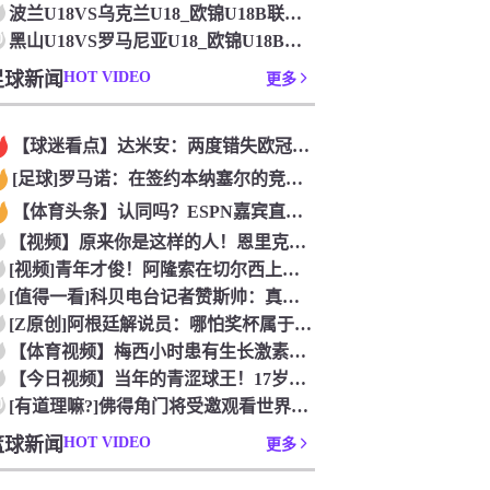
波兰U18VS乌克兰U18_欧锦U18B联赛_2026年07
0
黑山U18VS罗马尼亚U18_欧锦U18B联赛_2026年0
足球新闻
HOT VIDEO
更多
【球迷看点】达米安：两度错失欧冠是我在国米最大遗憾，不退役我
[足球]罗马诺：在签约本纳塞尔的竞争中，加拉法处于领先地位
【体育头条】认同吗？ESPN嘉宾直言：帕雷德斯的行为无法容忍
【视频】原来你是这样的人！恩里克以为奥古斯托在给自己拍照，但
[视频]青年才俊！阿隆索在切尔西上任后的第七堂训练课！
[值得一看]科贝电台记者赞斯帅：真正的绅士，拥抱德拉富恩特+
[Z原创]阿根廷解说员：哪怕奖杯属于西班牙，梅西早已唤醒阿根
【体育视频】梅西小时患有生长激素缺乏症，当时巴萨总监看了比赛
【今日视频】当年的青涩球王！17岁青涩梅西奶音：我们用节奏把
0
[有道理嘛?]佛得角门将受邀观看世界杯决赛，还遇到了传奇门将
篮球新闻
HOT VIDEO
更多