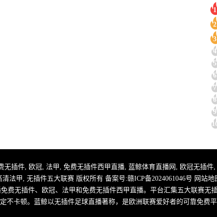
1
2
3
4
5
6
7
8
9
1
 足球直播免费无插件, 欧冠, 法甲, 免费无插件西甲直播, 蓝鲸体育直播网, 欧冠无插
高清法甲, 无插件五大联赛 版权所有 备案号:
赣ICP备2024061046号
网站地
播免费无插件、欧冠、法甲和免费无插件西甲直播。平台汇集五大联赛无
定不卡顿。蓝鲸以无插件足球直播著称，是欧洲联赛爱好者的可靠免费平