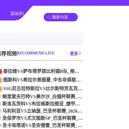
篮球资讯
其他转播
推荐视频
RECOMMEND LIVE
更多
泰拉维VS萨布塔罗提比利锡B队_格鲁杯联赛_2026年07月
图斯科VS希拉尔恩图曼_中东非俱联赛_2026年07月26日
SSG尼古拉特斯拉VS比尔斯特茨瓦克_德戊联赛_2026年0
鲍里索夫巴特VS奥尔沙_白俄杯联赛_2026年07月26日
斯洛瓦茨科VS布拉格斯拉维亚_捷甲联赛_2026年07月26
马利利亚VS立纳瑟_巴圣杯联赛_2026年07月26日
圣保罗市VS尤文图斯SP_巴圣杯联赛_2026年07月26日
圣卡埃塔诺VS圣安德雷_巴圣杯联赛_2026年07月26日