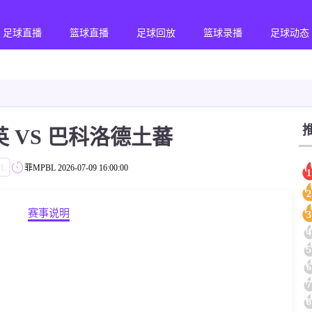
足球直播
篮球直播
足球回放
篮球录播
足球动态
 VS 巴科洛德土蕃
L
菲MPBL
2026-07-09 16:00:00
1
2
赛事说明
3
4
5
6
7
8