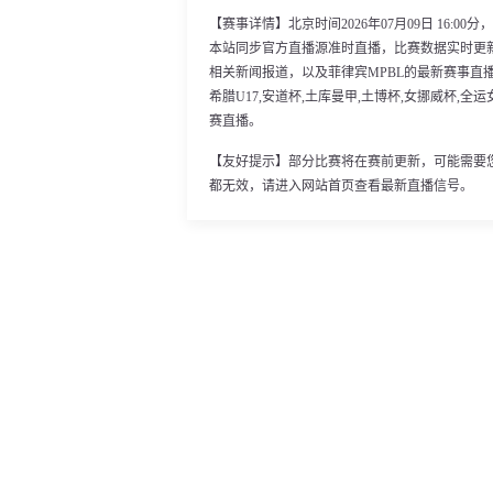
【赛事详情】北京时间2026年07月09日 16:0
本站同步官方直播源准时直播，比赛数据实时更
相关新闻报道，以及菲律宾MPBL的最新赛事直播
希腊U17,安道杯,土库曼甲,土博杯,女挪威杯,全运
赛直播。
【友好提示】部分比赛将在赛前更新，可能需要
都无效，请进入网站首页查看最新直播信号。