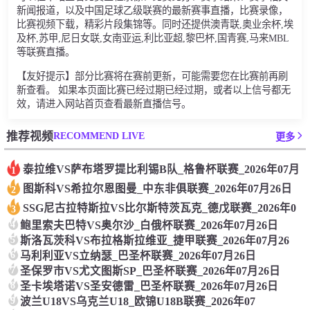
新闻报道，以及中国足球乙级联赛的最新赛事直播，比赛录像，
比赛视频下载，精彩片段集锦等。同时还提供澳青联,奥业余杯,埃
及杯,苏甲,尼日女联,女南亚运,利比亚超,黎巴杯,国青赛,马来MBL
等联赛直播。
【友好提示】部分比赛将在赛前更新，可能需要您在比赛前再刷
新查看。 如果本页面比赛已经过期已经过期，或者以上信号都无
效，请进入网站首页查看最新直播信号。
RECOMMEND LIVE
推荐视频
更多
泰拉维VS萨布塔罗提比利锡B队_格鲁杯联赛_2026年07月
1
图斯科VS希拉尔恩图曼_中东非俱联赛_2026年07月26日
2
SSG尼古拉特斯拉VS比尔斯特茨瓦克_德戊联赛_2026年0
3
4
鲍里索夫巴特VS奥尔沙_白俄杯联赛_2026年07月26日
5
斯洛瓦茨科VS布拉格斯拉维亚_捷甲联赛_2026年07月26
6
马利利亚VS立纳瑟_巴圣杯联赛_2026年07月26日
7
圣保罗市VS尤文图斯SP_巴圣杯联赛_2026年07月26日
8
圣卡埃塔诺VS圣安德雷_巴圣杯联赛_2026年07月26日
9
波兰U18VS乌克兰U18_欧锦U18B联赛_2026年07