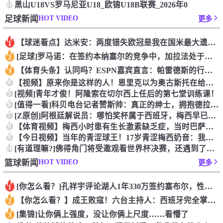
10
黑山U18VS罗马尼亚U18_欧锦U18B联赛_2026年0
HOT VIDEO
足球新闻
更多
【球迷看点】达米安：两度错失欧冠是我在国米最大遗憾，不退役我
1
[足球]罗马诺：在签约本纳塞尔的竞争中，加拉法处于领先地位
2
【体育头条】认同吗？ESPN嘉宾直言：帕雷德斯的行为无法容忍
3
4
【视频】原来你是这样的人！恩里克以为奥古斯托在给自己拍照，但
5
[视频]青年才俊！阿隆索在切尔西上任后的第七堂训练课！
6
[值得一看]科贝电台记者赞斯帅：真正的绅士，拥抱德拉富恩特+
7
[Z原创]阿根廷解说员：哪怕奖杯属于西班牙，梅西早已唤醒阿根
8
【体育视频】梅西小时患有生长激素缺乏症，当时巴萨总监看了比赛
9
【今日视频】当年的青涩球王！17岁青涩梅西奶音：我们用节奏把
10
[有道理嘛?]佛得角门将受邀观看世界杯决赛，还遇到了传奇门将
HOT VIDEO
篮球新闻
更多
[你怎么看？]孔祥宇评论湖人1年330万签约塞布尔，性价比极
1
【你怎么看？】成王败寇！六台主持人：西班牙完全掌控比赛，阿根
2
[集锦]让你俩上强度，没让你俩上尺度……看懵了
3