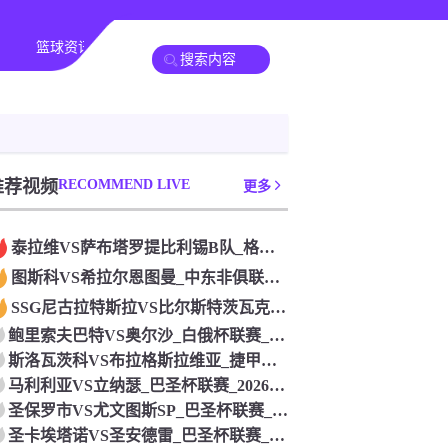
篮球资讯
其他转播
推荐视频
RECOMMEND LIVE
更多
泰拉维VS萨布塔罗提比利锡B队_格鲁杯联赛_2026年07月
图斯科VS希拉尔恩图曼_中东非俱联赛_2026年07月26日
SSG尼古拉特斯拉VS比尔斯特茨瓦克_德戊联赛_2026年0
鲍里索夫巴特VS奥尔沙_白俄杯联赛_2026年07月26日
斯洛瓦茨科VS布拉格斯拉维亚_捷甲联赛_2026年07月26
马利利亚VS立纳瑟_巴圣杯联赛_2026年07月26日
圣保罗市VS尤文图斯SP_巴圣杯联赛_2026年07月26日
圣卡埃塔诺VS圣安德雷_巴圣杯联赛_2026年07月26日