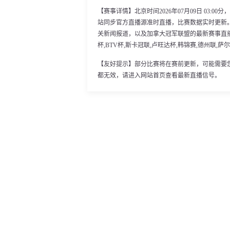
【赛事详情】北京时间2026年07月09日 03:
站同步官方直播源准时直播，比赛数据实时更新
关新闻报道，以及加拿大冠军联盟的最新赛事直
杯,BTV杯,斯卡冠联,卢旺达杯,韩锦赛,德州联,萨
【友好提示】部分比赛将在赛前更新，可能需要
都无效，请进入网站首页查看最新直播信号。