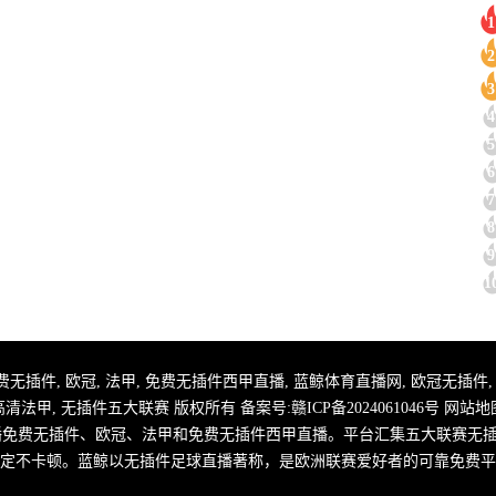
1
2
3
4
5
6
7
8
9
1
 足球直播免费无插件, 欧冠, 法甲, 免费无插件西甲直播, 蓝鲸体育直播网, 欧冠无插
高清法甲, 无插件五大联赛 版权所有 备案号:
赣ICP备2024061046号
网站地
播免费无插件、欧冠、法甲和免费无插件西甲直播。平台汇集五大联赛无
定不卡顿。蓝鲸以无插件足球直播著称，是欧洲联赛爱好者的可靠免费平