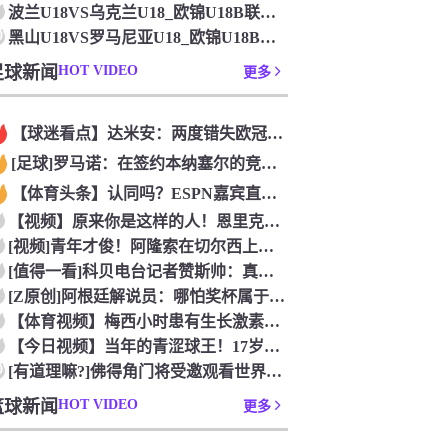
波兰U18VS乌克兰U18_欧锦U18B联赛_2026年07
0
黑山U18VS罗马尼亚U18_欧锦U18B联赛_2026年0
足球新闻
HOT VIDEO
更多
【球迷看点】达米安：两度错失欧冠是我在国米最大遗憾，不退役我
[足球]罗马诺：在签约本纳塞尔的竞争中，加拉法处于领先地位
【体育头条】认同吗？ESPN嘉宾直言：帕雷德斯的行为无法容忍
【视频】原来你是这样的人！恩里克以为奥古斯托在给自己拍照，但
[视频]青年才俊！阿隆索在切尔西上任后的第七堂训练课！
[值得一看]科贝电台记者赞斯帅：真正的绅士，拥抱德拉富恩特+
[Z原创]阿根廷解说员：哪怕奖杯属于西班牙，梅西早已唤醒阿根
【体育视频】梅西小时患有生长激素缺乏症，当时巴萨总监看了比赛
【今日视频】当年的青涩球王！17岁青涩梅西奶音：我们用节奏把
0
[有道理嘛?]佛得角门将受邀观看世界杯决赛，还遇到了传奇门将
篮球新闻
HOT VIDEO
更多