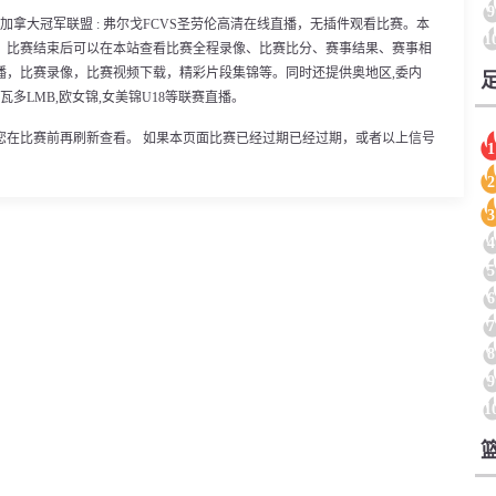
9
00分，加拿大冠军联盟 : 弗尔戈FCVS圣劳伦高清在线直播，无插件观看比赛。本
1
。比赛结束后可以在本站查看比赛全程录像、比赛比分、赛事结果、赛事相
播，比赛录像，比赛视频下载，精彩片段集锦等。同时还提供奥地区,委内
尔瓦多LMB,欧女锦,女美锦U18等联赛直播。
您在比赛前再刷新查看。 如果本页面比赛已经过期已经过期，或者以上信号
1
2
3
4
5
6
7
8
9
1