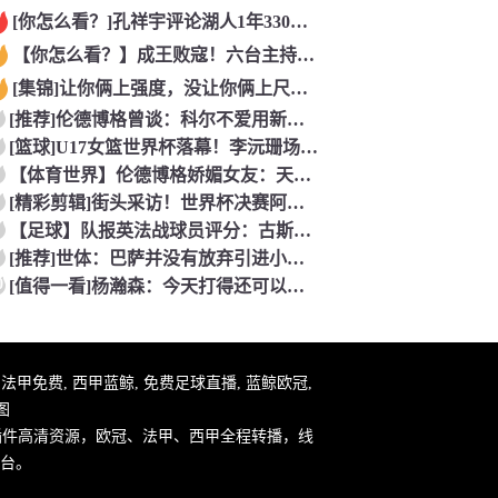
[你怎么看？]孔祥宇评论湖人1年330万签约塞布尔，性价比极
【你怎么看？】成王败寇！六台主持人：西班牙完全掌控比赛，阿根
[集锦]让你俩上强度，没让你俩上尺度……看懵了
[推荐]伦德博格曾谈：科尔不爱用新秀！但我很有机会上场，甚至
[篮球]U17女篮世界杯落幕！李沅珊场均20.3分荣膺得分王
【体育世界】伦德博格娇媚女友：天哪 这个奖杯可以直接放进我们
[精彩剪辑]街头采访！世界杯决赛阿根廷vs西班牙，英格兰球迷
【足球】队报英法战球员评分：古斯托、科纳特、特奥、杜埃、谢尔
[推荐]世体：巴萨并没有放弃引进小蜘蛛，希望在英国集训期间完
0
[值得一看]杨瀚森：今天打得还可以！听到现场的加油声了！感谢
件, 法甲免费, 西甲蓝鲸, 免费足球直播, 蓝鲸欧冠,
图
插件高清资源，欧冠、法甲、西甲全程转播，线
台。