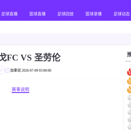
足球直播
篮球直播
足球回放
篮球录播
足球动态
戈FC VS 圣劳伦
冠
加拿冠
2026-07-09 03:00:00
1
2
赛事说明
3
4
5
6
7
8