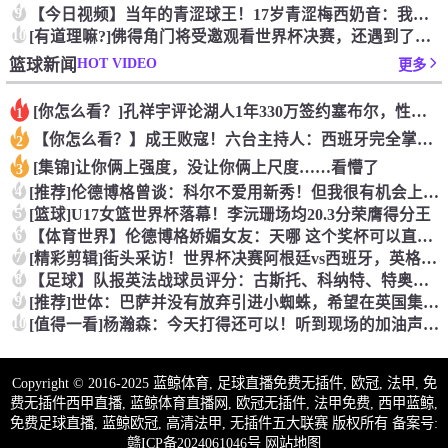
9
【今日视频】当年的青涩球王！17岁青涩梅西奶音：我们用节奏把
10
[有道理嘛?]佛得角门将受邀观看世界杯决赛，还遇到了传奇门将
HOT VIDEO
篮球新闻
更多
[你怎么看？]孔祥宇评论湖人1年330万签约塞布尔，性价比极
1
【你怎么看？】成王败寇！六台主持人：西班牙完全掌控比赛，阿根
2
[集锦]让你俩上强度，没让你俩上尺度……看懵了
3
4
[推荐]伦德博格曾谈：科尔不爱用新秀！但我很有机会上场，甚至
5
[篮球]U17女篮世界杯落幕！李沅珊场均20.3分荣膺得分王
6
【体育世界】伦德博格娇媚女友：天哪 这个奖杯可以直接放进我们
7
[精彩剪辑]街头采访！世界杯决赛阿根廷vs西班牙，英格兰球迷
8
【足球】队报英法战球员评分：古斯托、科纳特、特奥、杜埃、谢尔
9
[推荐]世体：巴萨并没有放弃引进小蜘蛛，希望在英国集训期间完
10
[值得一看]杨瀚森：今天打得还可以！听到现场的加油声了！感谢
Copyright © 2016-2025 蓝鲸体育, 足球直播免费无插件, 欧冠, 法甲, 免
费无插件西甲直播, 蓝鲸体育直播网, 欧冠无插件, 法甲免费, 西甲蓝鲸,
免费足球直播, 蓝鲸欧冠, 高清法甲, 无插件五大联赛 版权所有 备案号:
赣ICP备2024061046号
网站地图