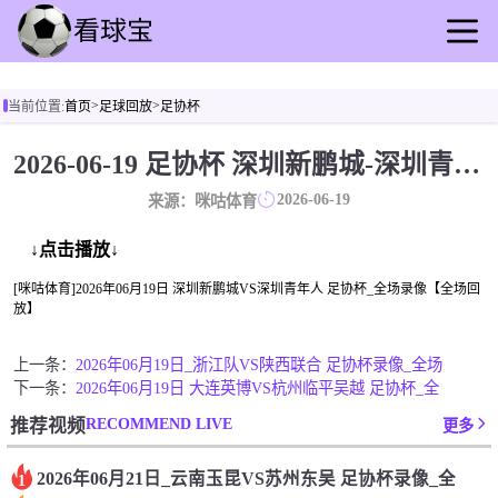
首页
>
>
当前位置:
首页
足球回放
足协杯
足球直播
篮球直播
2026-06-19 足协杯 深圳新鹏城-深圳青年人 录像[咪咕体育]
足球回放
2026-06-19
来源：咪咕体育
篮球录播
足球动态
↓点击播放↓
篮球资讯
[咪咕体育]2026年06月19日 深圳新鹏城VS深圳青年人 足协杯_全场录像【全场回
放】
其他转播
上一条：
2026年06月19日_浙江队VS陕西联合 足协杯录像_全场
下一条：
2026年06月19日 大连英博VS杭州临平吴越 足协杯_全
RECOMMEND LIVE
推荐视频
更多
2026年06月21日_云南玉昆VS苏州东吴 足协杯录像_全
1