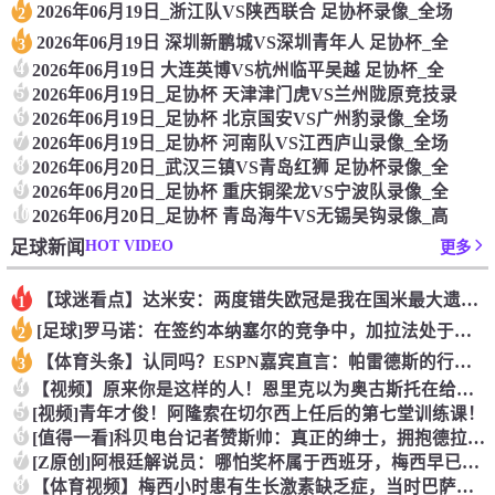
2026年06月19日_浙江队VS陕西联合 足协杯录像_全场
2
2026年06月19日 深圳新鹏城VS深圳青年人 足协杯_全
3
4
2026年06月19日 大连英博VS杭州临平吴越 足协杯_全
5
2026年06月19日_足协杯 天津津门虎VS兰州陇原竞技录
6
2026年06月19日_足协杯 北京国安VS广州豹录像_全场
7
2026年06月19日_足协杯 河南队VS江西庐山录像_全场
8
2026年06月20日_武汉三镇VS青岛红狮 足协杯录像_全
9
2026年06月20日_足协杯 重庆铜梁龙VS宁波队录像_全
10
2026年06月20日_足协杯 青岛海牛VS无锡吴钩录像_高
HOT VIDEO
足球新闻
更多
【球迷看点】达米安：两度错失欧冠是我在国米最大遗憾，不退役我
1
[足球]罗马诺：在签约本纳塞尔的竞争中，加拉法处于领先地位
2
【体育头条】认同吗？ESPN嘉宾直言：帕雷德斯的行为无法容忍
3
4
【视频】原来你是这样的人！恩里克以为奥古斯托在给自己拍照，但
5
[视频]青年才俊！阿隆索在切尔西上任后的第七堂训练课！
6
[值得一看]科贝电台记者赞斯帅：真正的绅士，拥抱德拉富恩特+
7
[Z原创]阿根廷解说员：哪怕奖杯属于西班牙，梅西早已唤醒阿根
8
【体育视频】梅西小时患有生长激素缺乏症，当时巴萨总监看了比赛