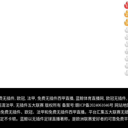
1
2
3
4
5
6
7
8
9
1
 足球直播免费无插件, 欧冠, 法甲, 免费无插件西甲直播, 蓝鲸体育直播网, 欧冠无插
高清法甲, 无插件五大联赛 版权所有 备案号:
赣ICP备2024061046号
网站地
播免费无插件、欧冠、法甲和免费无插件西甲直播。平台汇集五大联赛无
定不卡顿。蓝鲸以无插件足球直播著称，是欧洲联赛爱好者的可靠免费平