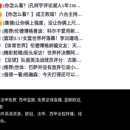
[你怎么看？]孔祥宇评论湖人1年330万签约塞布尔，性价比极
【你怎么看？】成王败寇！六台主持人：西班牙完全掌控比赛，阿根
[集锦]让你俩上强度，没让你俩上尺度……看懵了
[推荐]伦德博格曾谈：科尔不爱用新秀！但我很有机会上场，甚至
[篮球]U17女篮世界杯落幕！李沅珊场均20.3分荣膺得分王
【体育世界】伦德博格娇媚女友：天哪 这个奖杯可以直接放进我们
[精彩剪辑]街头采访！世界杯决赛阿根廷vs西班牙，英格兰球迷
【足球】队报英法战球员评分：古斯托、科纳特、特奥、杜埃、谢尔
[推荐]世体：巴萨并没有放弃引进小蜘蛛，希望在英国集训期间完
0
[值得一看]杨瀚森：今天打得还可以！听到现场的加油声了！感谢
件, 法甲免费, 西甲蓝鲸, 免费足球直播, 蓝鲸欧冠,
图
插件高清资源，欧冠、法甲、西甲全程转播，线
台。