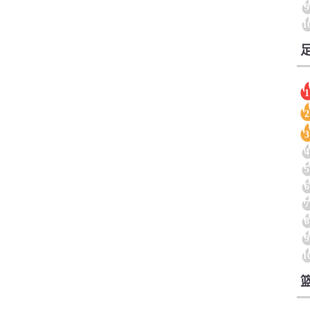
9
1
1
2
3
4
5
6
7
8
9
1