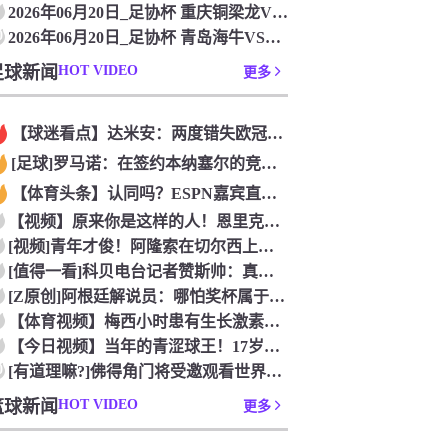
2026年06月20日_足协杯 重庆铜梁龙VS宁波队录像_全
0
2026年06月20日_足协杯 青岛海牛VS无锡吴钩录像_高
足球新闻
HOT VIDEO
更多
【球迷看点】达米安：两度错失欧冠是我在国米最大遗憾，不退役我
[足球]罗马诺：在签约本纳塞尔的竞争中，加拉法处于领先地位
【体育头条】认同吗？ESPN嘉宾直言：帕雷德斯的行为无法容忍
【视频】原来你是这样的人！恩里克以为奥古斯托在给自己拍照，但
[视频]青年才俊！阿隆索在切尔西上任后的第七堂训练课！
[值得一看]科贝电台记者赞斯帅：真正的绅士，拥抱德拉富恩特+
[Z原创]阿根廷解说员：哪怕奖杯属于西班牙，梅西早已唤醒阿根
【体育视频】梅西小时患有生长激素缺乏症，当时巴萨总监看了比赛
【今日视频】当年的青涩球王！17岁青涩梅西奶音：我们用节奏把
0
[有道理嘛?]佛得角门将受邀观看世界杯决赛，还遇到了传奇门将
篮球新闻
HOT VIDEO
更多