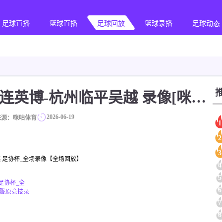
足球直播
篮球直播
足球回放
篮球录播
足球动态
2026-06-19 足协杯 大连英博-杭州临平吴越 录像[咪咕体育]
2026-06-19
来源：咪咕体育
1
2
3
吴越 足协杯_全场录像【全场回放】
4
5
 足协杯_全
6
兰州陇原竞技录
7
8