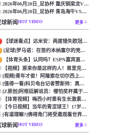
2026年06月20日_足协杯 重庆铜梁龙VS宁波队录像_全
0
2026年06月20日_足协杯 青岛海牛VS无锡吴钩录像_高
足球新闻
HOT VIDEO
更多
【球迷看点】达米安：两度错失欧冠是我在国米最大遗憾，不退役我
[足球]罗马诺：在签约本纳塞尔的竞争中，加拉法处于领先地位
【体育头条】认同吗？ESPN嘉宾直言：帕雷德斯的行为无法容忍
【视频】原来你是这样的人！恩里克以为奥古斯托在给自己拍照，但
[视频]青年才俊！阿隆索在切尔西上任后的第七堂训练课！
[值得一看]科贝电台记者赞斯帅：真正的绅士，拥抱德拉富恩特+
[Z原创]阿根廷解说员：哪怕奖杯属于西班牙，梅西早已唤醒阿根
【体育视频】梅西小时患有生长激素缺乏症，当时巴萨总监看了比赛
【今日视频】当年的青涩球王！17岁青涩梅西奶音：我们用节奏把
0
[有道理嘛?]佛得角门将受邀观看世界杯决赛，还遇到了传奇门将
篮球新闻
HOT VIDEO
更多