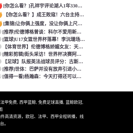
[你怎么看？]孔祥宇评论湖人1年330万签约塞布尔，性价比极
【你怎么看？】成王败寇！六台主持人：西班牙完全掌控比赛，阿根
[集锦]让你俩上强度，没让你俩上尺度……看懵了
[推荐]伦德博格曾谈：科尔不爱用新秀！但我很有机会上场，甚至
[篮球]U17女篮世界杯落幕！李沅珊场均20.3分荣膺得分王
【体育世界】伦德博格娇媚女友：天哪 这个奖杯可以直接放进我们
[精彩剪辑]街头采访！世界杯决赛阿根廷vs西班牙，英格兰球迷
【足球】队报英法战球员评分：古斯托、科纳特、特奥、杜埃、谢尔
[推荐]世体：巴萨并没有放弃引进小蜘蛛，希望在英国集训期间完
0
[值得一看]杨瀚森：今天打得还可以！听到现场的加油声了！感谢
件, 法甲免费, 西甲蓝鲸, 免费足球直播, 蓝鲸欧冠,
图
插件高清资源，欧冠、法甲、西甲全程转播，线
台。