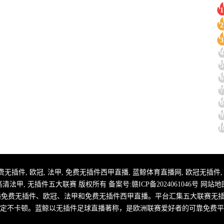
1
2
3
4
5
6
7
8
9
1
 足球直播免费无插件, 欧冠, 法甲, 免费无插件西甲直播, 蓝鲸体育直播网, 欧冠无插
高清法甲, 无插件五大联赛 版权所有 备案号:
赣ICP备2024061046号
网站地
播免费无插件、欧冠、法甲和免费无插件西甲直播。平台汇集五大联赛无
定不卡顿。蓝鲸以无插件足球直播著称，是欧洲联赛爱好者的可靠免费平