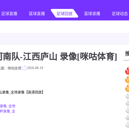
足球直播
篮球直播
足球回放
篮球录播
足球动态
协杯 河南队-江西庐山 录像[咪咕体育]
2026-06-19
来源：咪咕体育
1
2
3
西庐山录像_全场录像【高清回放】
4
5
豹录像_全场
6
协杯录像_全
7
8