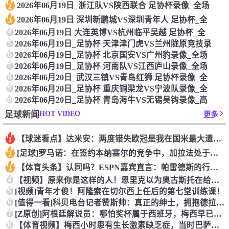
2026年06月19日_浙江队VS陕西联合 足协杯录像_全场
2
2026年06月19日 深圳新鹏城VS深圳青年人 足协杯_全
3
4
2026年06月19日 大连英博VS杭州临平吴越 足协杯_全
5
2026年06月19日_足协杯 天津津门虎VS兰州陇原竞技录
6
2026年06月19日_足协杯 北京国安VS广州豹录像_全场
7
2026年06月19日_足协杯 河南队VS江西庐山录像_全场
8
2026年06月20日_武汉三镇VS青岛红狮 足协杯录像_全
9
2026年06月20日_足协杯 重庆铜梁龙VS宁波队录像_全
10
2026年06月20日_足协杯 青岛海牛VS无锡吴钩录像_高
HOT VIDEO
足球新闻
更多
【球迷看点】达米安：两度错失欧冠是我在国米最大遗憾，不退役我
1
[足球]罗马诺：在签约本纳塞尔的竞争中，加拉法处于领先地位
2
【体育头条】认同吗？ESPN嘉宾直言：帕雷德斯的行为无法容忍
3
4
【视频】原来你是这样的人！恩里克以为奥古斯托在给自己拍照，但
5
[视频]青年才俊！阿隆索在切尔西上任后的第七堂训练课！
6
[值得一看]科贝电台记者赞斯帅：真正的绅士，拥抱德拉富恩特+
7
[Z原创]阿根廷解说员：哪怕奖杯属于西班牙，梅西早已唤醒阿根
8
【体育视频】梅西小时患有生长激素缺乏症，当时巴萨总监看了比赛