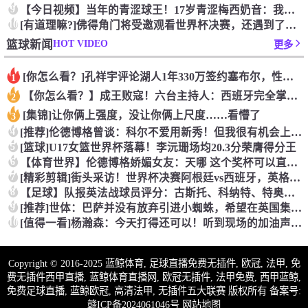
9
【今日视频】当年的青涩球王！17岁青涩梅西奶音：我们用节奏把
10
[有道理嘛?]佛得角门将受邀观看世界杯决赛，还遇到了传奇门将
HOT VIDEO
篮球新闻
更多
[你怎么看？]孔祥宇评论湖人1年330万签约塞布尔，性价比极
1
【你怎么看？】成王败寇！六台主持人：西班牙完全掌控比赛，阿根
2
[集锦]让你俩上强度，没让你俩上尺度……看懵了
3
4
[推荐]伦德博格曾谈：科尔不爱用新秀！但我很有机会上场，甚至
5
[篮球]U17女篮世界杯落幕！李沅珊场均20.3分荣膺得分王
6
【体育世界】伦德博格娇媚女友：天哪 这个奖杯可以直接放进我们
7
[精彩剪辑]街头采访！世界杯决赛阿根廷vs西班牙，英格兰球迷
8
【足球】队报英法战球员评分：古斯托、科纳特、特奥、杜埃、谢尔
9
[推荐]世体：巴萨并没有放弃引进小蜘蛛，希望在英国集训期间完
10
[值得一看]杨瀚森：今天打得还可以！听到现场的加油声了！感谢
Copyright © 2016-2025 蓝鲸体育, 足球直播免费无插件, 欧冠, 法甲, 免
费无插件西甲直播, 蓝鲸体育直播网, 欧冠无插件, 法甲免费, 西甲蓝鲸,
免费足球直播, 蓝鲸欧冠, 高清法甲, 无插件五大联赛 版权所有 备案号:
赣ICP备2024061046号
网站地图